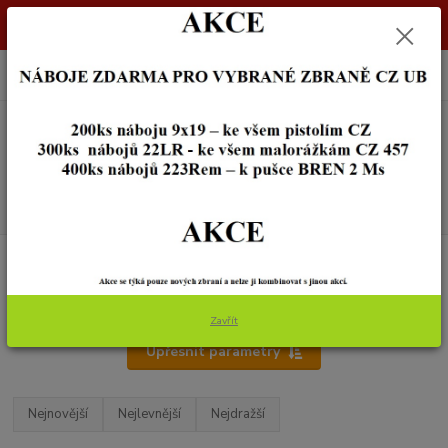
Dostupnost zboží si ověřte na info@zbraneostrava.cz nebo tel.
605056161.
0
ks
+420 605 056 161
za
0,00 Kč
Menu
Hledat
Úvod
MYSLIVOST A DEKORACE
BATOHY A BRAŠNY
BATOHY A BRAŠNY
Zavřít
Upřesnit parametry
Nejnovější
Nejlevnější
Nejdražší