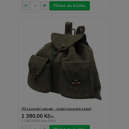
Přidat do košíku
7D Lovecký ruksak - loden lovecká zeleň
1 380,00 Kč
/
ks
1 140,50 Kč
bez DPH