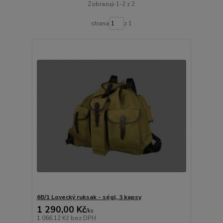
Zobrazuji 1-2 z 2
strana
z 1
6B/1 Lovecký ruksak - ségl, 3 kapsy
1 290,00 Kč
/
ks
1 066,12 Kč
bez DPH