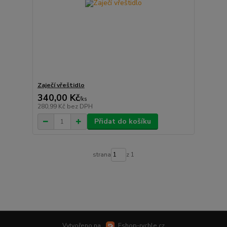
Zaječí vřeštidlo
340,00 Kč
/
ks
280,99 Kč
bez DPH
Přidat do košíku
strana
z 1
Vytvořeno na
Eshop-rychle.cz