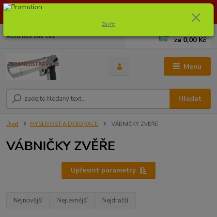
Dostupnost zboží si ověřte na info@zbraneostrava.cz nebo tel.
605056161.
Zavřít
0
ks
+420 605 056 161
za
0,00 Kč
Menu
Hledat
Úvod
MYSLIVOST A DEKORACE
VÁBNIČKY ZVĚŘE
VÁBNIČKY ZVĚŘE
Upřesnit parametry
Nejnovější
Nejlevnější
Nejdražší