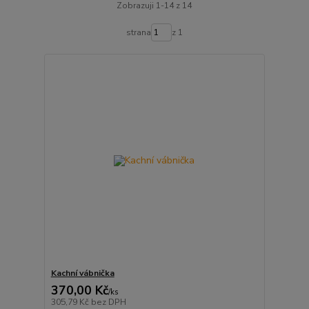
Zobrazuji 1-14 z 14
strana
z 1
Kachní vábnička
370,00 Kč
/
ks
305,79 Kč
bez DPH