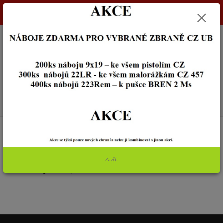
Dostupnost zboží si ověřte na info@zbraneostrava.cz nebo tel.
605056161.
0
ks
+420 605 056 161
za
0,00 Kč
Menu
Hledat
Úvod
NOŽE A BROUSKY
KATANY
KATANY
Zavřít
V této kategorii nebylo nalezeno žádné zboží.