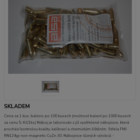
SKLADEM
Cena za 1 kus, baleno po 100 kusech (možnost balení po 1000 kusech
za cenu 5,-Kč/1ks) Náboj je laborován z již vystřelené nábojnice, která
prochází kontrolou kvality, kalibrací a chemickým čištěním. Střela FMJ
RN124gr non-magnetic CuZn 30. Nábojnice různých výrobců -