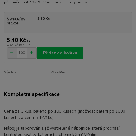
přeznačeno AP 9x19. Prodej poze ...
celý popis
Cena před
5,80 Kč
slevou
5,40 Kč
/
ks
4,46 Kč
bez DPH
Přidat do košíku
Výrobce:
Alsa Pro
Kompletní specifikace
Cena za 1 kus, baleno po 100 kusech (možnost balení po 1000
kusech za cenu 5,-Kč/1ks)
Náboj je laborován z již vystřelené nábojnice, která prochází
kontrolou kvality, kalibrací a chemickým čištěním.