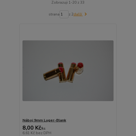
Zobrazuji 1-20 z 33
strana
z 2
další
Náboj 9mm Luger-Blank
8,00 Kč
/
ks
6,61 Kč
bez DPH