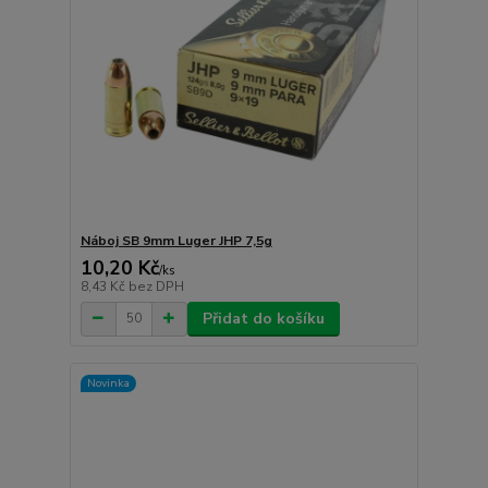
Náboj SB 9mm Luger JHP 7,5g
10,20 Kč
/
ks
8,43 Kč
bez DPH
Přidat do košíku
Novinka