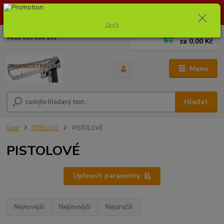
Dostupnost zboží si ověřte na info@zbraneostrava.cz nebo tel.
605056161.
Zavřít
0
ks
+420 605 056 161
za
0,00 Kč
Menu
Hledat
Úvod
STŘELIVO
PISTOLOVÉ
PISTOLOVÉ
Upřesnit parametry
Nejnovější
Nejlevnější
Nejdražší