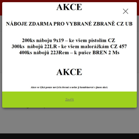
Dostupnost zboží si ověřte na info@zbraneostrava.cz nebo tel.
605056161.
0
ks
+420 605 056 161
za
0,00 Kč
Menu
Hledat
Úvod
NOŽE A BROUSKY
OPINEL
OPINEL
Zavřít
V této kategorii nebylo nalezeno žádné zboží.