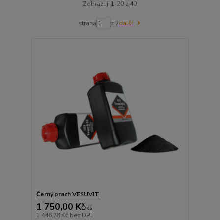
Zobrazuji 1-20 z 40
strana
z 2
další
Černý prach VESUVIT
1 750,00 Kč
/
ks
1 446,28 Kč
bez DPH