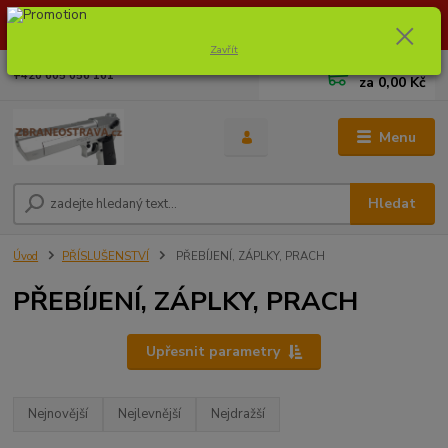
Dostupnost zboží si ověřte na info@zbraneostrava.cz nebo tel.
605056161.
Zavřít
0
ks
+420 605 056 161
za
0,00 Kč
Menu
Hledat
Úvod
PŘÍSLUŠENSTVÍ
PŘEBÍJENÍ, ZÁPLKY, PRACH
PŘEBÍJENÍ, ZÁPLKY, PRACH
Upřesnit parametry
Nejnovější
Nejlevnější
Nejdražší