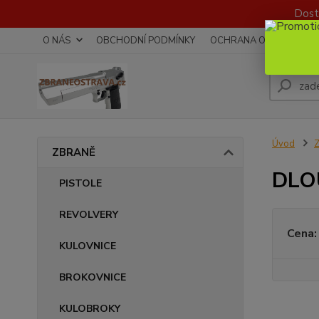
Dost
O NÁS
OBCHODNÍ PODMÍNKY
OCHRANA OSOBNÍCH Ú
Úvod
ZBRANĚ
DLO
PISTOLE
REVOLVERY
Cena:
KULOVNICE
BROKOVNICE
KULOBROKY