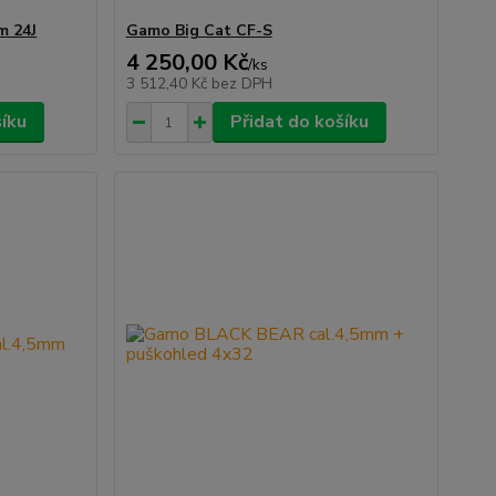
m 24J
Gamo Big Cat CF-S
4 250,00 Kč
/
ks
3 512,40 Kč
bez DPH
šíku
Přidat do košíku