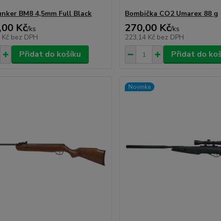
unker BM8 4,5mm Full Black
Bombička CO2 Umarex 88 g
,00 Kč
270,00 Kč
/
ks
/
ks
8 Kč
bez DPH
223,14 Kč
bez DPH
Přidat do košíku
Přidat do ko
Novinka