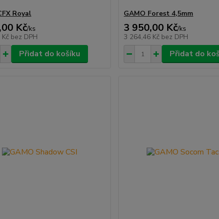
FX Royal
GAMO Forest 4,5mm
,00 Kč
3 950,00 Kč
/
ks
/
ks
2 Kč
bez DPH
3 264,46 Kč
bez DPH
Přidat do košíku
Přidat do ko