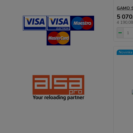
GAMO S
5 070
4 190,0
Novinka