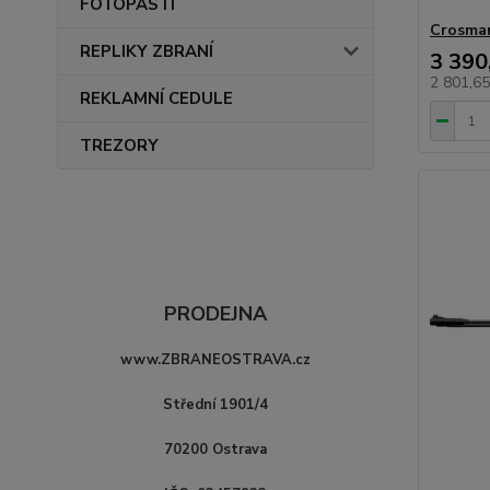
FOTOPASTI
Crosma
REPLIKY ZBRANÍ
3 390
2 801,6
REKLAMNÍ CEDULE
TREZORY
PRODEJNA
www.ZBRANEOSTRAVA.cz
Střední 1901/4
70200 Ostrava