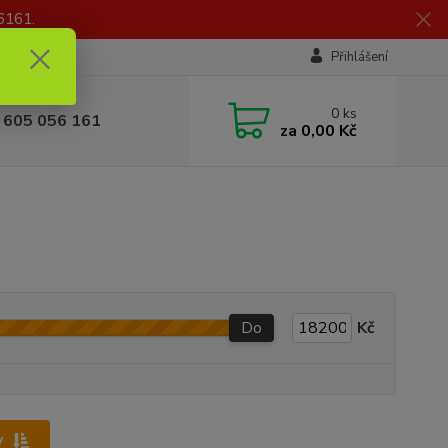
6161.
Přihlášení
0
ks
 605 056 161
za
0,00 Kč
Do
Kč
y