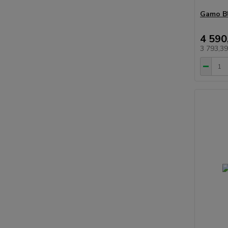
Gamo Bl
4 590
3 793,3