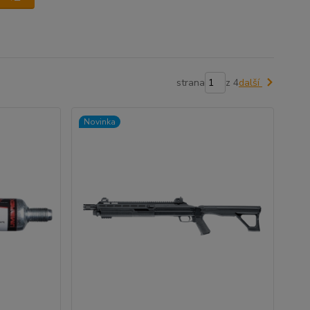
strana
z 4
další
Novinka