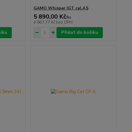
GAMO Whisper IGT cal.4,5
5 890,00 Kč
/
ks
4 867,77 Kč
bez DPH
šíku
Přidat do košíku