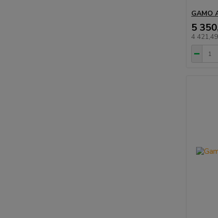
GAMO 
5 350
4 421,4