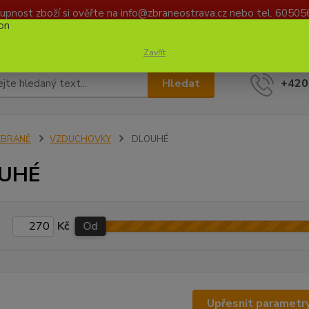
upnost zboží si ověřte na info@zbraneostrava.cz nebo tel. 60505
DAJŮ
KONTAKTY
Zavřít
Hledat
+420
ZBRANĚ
VZDUCHOVKY
DLOUHÉ
UHÉ
Kč
Od
Upřesnit parametr