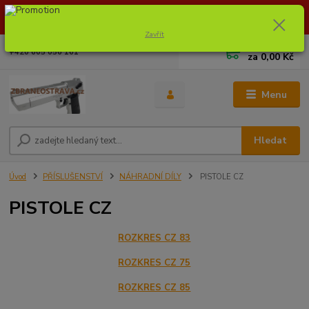
Dostupnost zboží si ověřte na info@zbraneostrava.cz nebo tel.
605056161.
Zavřít
0
ks
+420 605 056 161
za
0,00 Kč
Menu
Hledat
Úvod
PŘÍSLUŠENSTVÍ
NÁHRADNÍ DÍLY
PISTOLE CZ
PISTOLE CZ
ROZKRES CZ 83
ROZKRES CZ 75
ROZKRES CZ 85