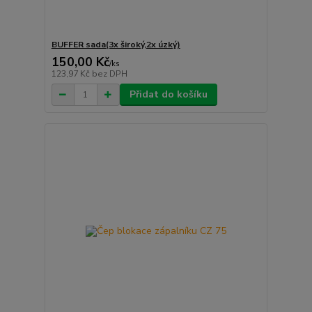
BUFFER sada(3x široký,2x úzký)
150,00 Kč
/
ks
123,97 Kč
bez DPH
Přidat do košíku