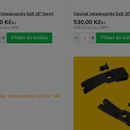
teleskopický ExB 16" černý
Obušek teleskopický ExB 16"
0 Kč
530,00 Kč
/
ks
/
ks
Kč
bez DPH
438,02 Kč
bez DPH
Přidat do košíku
Přidat do ko