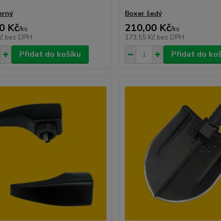
erný
Boxer šedý
0 Kč
210,00 Kč
/
ks
/
ks
Kč
bez DPH
173,55 Kč
bez DPH
Přidat do košíku
Přidat do ko