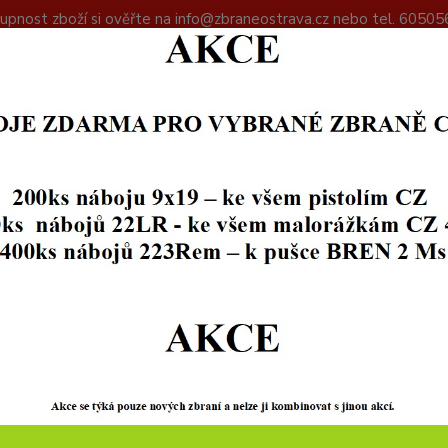
upnost zboží si ověřte na info@zbraneostrava.cz nebo tel. 60505
DAJŮ
KONTAKTY
Hledat
+420
SEBEOBRANA
POUTA, OBUŠKY
TA, OBUŠKY
Kč
Od
Upřesnit parametr