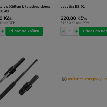
a s páčidlem k teleskopickému
Lopatka BS-01
BE-03
0 Kč
620,00 Kč
/
ks
/
ks
Kč
bez DPH
512,40 Kč
bez DPH
Přidat do košíku
Přidat do ko