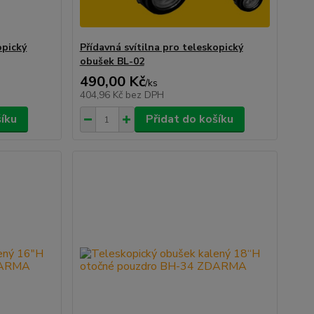
opický
Přídavná svítilna pro teleskopický
obušek BL-02
490,00 Kč
/
ks
404,96 Kč
bez DPH
šíku
Přidat do košíku