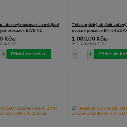
ní úderový nastavec k rozbíjení
Teleskopický obušek kalený
ých překážek BWB-01
otočné pouzdro BH-34 ZD
0 Kč
1 080,00 Kč
/
ks
/
ks
Kč
bez DPH
892,56 Kč
bez DPH
Přidat do košíku
Přidat do ko