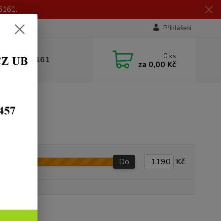
6161.
Přihlášení
0
ks
 605 056 161
za
0,00 Kč
Do
Kč
y