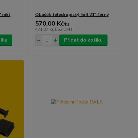
 nikl
Obušek teleskopický ExB 21" černý
570,00 Kč
/
ks
471,07 Kč
bez DPH
šíku
Přidat do košíku