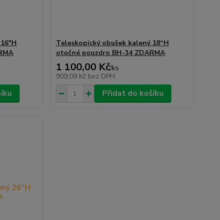
 16"H
Teleskopický obušek kalený 18“H
ARMA
otočné pouzdro BH-34 ZDARMA
1 100,00 Kč
/
ks
909,09 Kč
bez DPH
šíku
Přidat do košíku