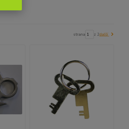
strana
z 2
další