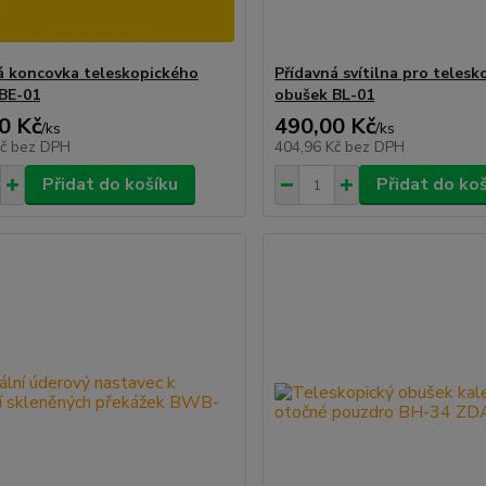
á koncovka teleskopického
Přídavná svítilna pro telesk
BE-01
obušek BL-01
0 Kč
490,00 Kč
/
ks
/
ks
Kč
bez DPH
404,96 Kč
bez DPH
Přidat do košíku
Přidat do ko