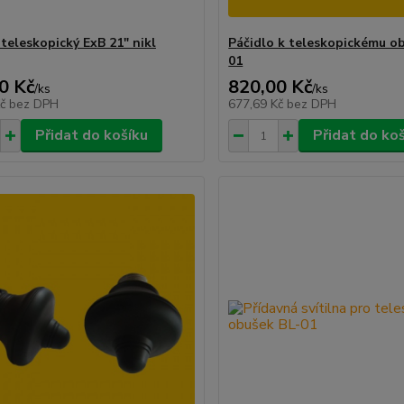
teleskopický ExB 21" nikl
Páčidlo k teleskopickému o
01
0 Kč
820,00 Kč
/
ks
/
ks
Kč
bez DPH
677,69 Kč
bez DPH
Přidat do košíku
Přidat do ko