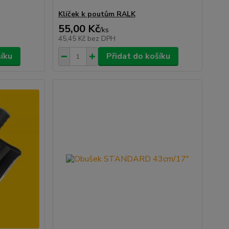
Klíček k poutům RALK
55,00 Kč
/
ks
45,45 Kč
bez DPH
šíku
Přidat do košíku