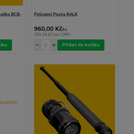
bušku BCB-
Policejní Pouta RALK
960,00 Kč
/
ks
793,39 Kč
bez DPH
šíku
Přidat do košíku