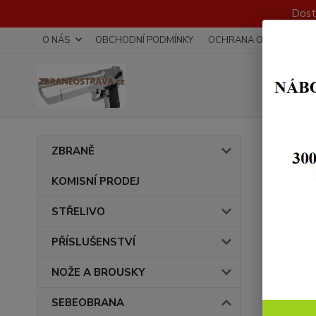
Dost
O NÁS
OBCHODNÍ PODMÍNKY
OCHRANA OSOBNÍCH Ú
Úvod
ZBRANĚ
POU
KOMISNÍ PRODEJ
STŘELIVO
Cena:
PŘÍSLUŠENSTVÍ
NOŽE A BROUSKY
SEBEOBRANA