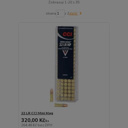
Zobrazuji 1-20 z 35
strana
z 2
další
22 LR CCI Mini Mag
320,00 Kč
/
ks
264,46 Kč
bez DPH