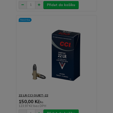
Přidat do košíku
Novinka
22 LR CCI QUIET-22
150,00 Kč
/
ks
123,97 Kč
bez DPH