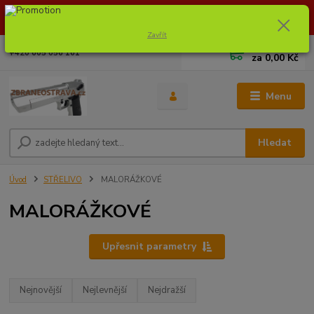
Dostupnost zboží si ověřte na info@zbraneostrava.cz nebo tel.
605056161.
Zavřít
0
ks
+420 605 056 161
za
0,00 Kč
Menu
Hledat
Úvod
STŘELIVO
MALORÁŽKOVÉ
MALORÁŽKOVÉ
Upřesnit parametry
Nejnovější
Nejlevnější
Nejdražší