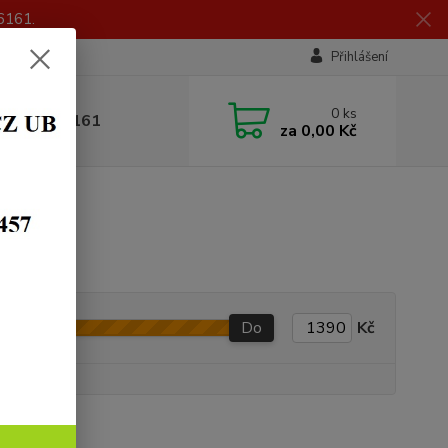
6161.
Přihlášení
0
ks
 605 056 161
za
0,00 Kč
Do
Kč
y