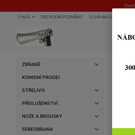
Dost
O NÁS
OBCHODNÍ PODMÍNKY
OCHRANA OSOBNÍCH Ú
Úvod
ZBRANĚ
ODĚ
KOMISNÍ PRODEJ
STŘELIVO
Cena:
PŘÍSLUŠENSTVÍ
NOŽE A BROUSKY
SEBEOBRANA