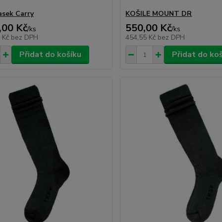
sek Carry
KOŠILE MOUNT DR
,00 Kč
550,00 Kč
/
ks
/
ks
6 Kč
bez DPH
454,55 Kč
bez DPH
Přidat do košíku
Přidat do ko