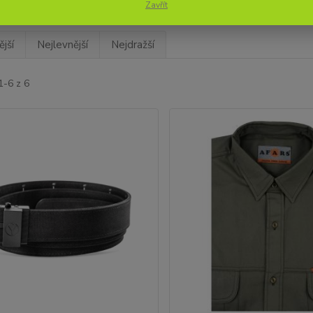
Zavřít
jší
Nejlevnější
Nejdražší
1-6 z 6