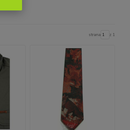
strana
z 1