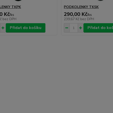
LENKY TKPK
PODKOLENKY TKSK
0 Kč
290,00 Kč
/
ks
/
ks
Kč
bez DPH
239,67 Kč
bez DPH
Přidat do košíku
Přidat do ko