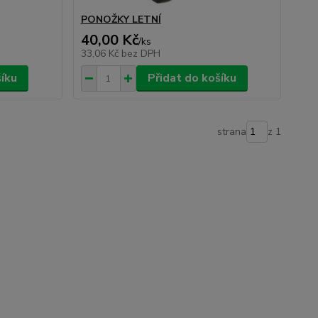
PONOŽKY LETNÍ
40,00 Kč
/
ks
33,06 Kč
bez DPH
šíku
Přidat do košíku
strana
z 1