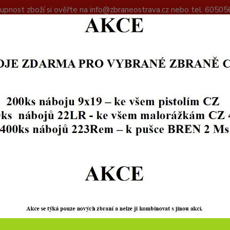
upnost zboží si ověřte na info@zbraneostrava.cz nebo tel. 60505
DAJŮ
KONTAKTY
Hledat
+420
ODĚVY A OBUV
ODĚVNÍ DOPLŇKY
VNÍ DOPLŇKY
Kč
Od
Upřesnit parametr