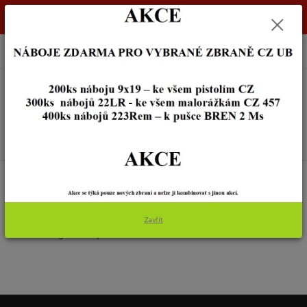
Dostupnost zboží si ověřte na info@zbraneostrava.cz nebo tel.
605056161.
0
ks
+420 605 056 161
za
0,00 Kč
Menu
Hledat
Úvod
NOŽE A BROUSKY
MAČETY
MAČETY
Zavřít
V této kategorii nebylo nalezeno žádné zboží.