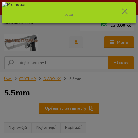
Dostupnost zboží si ověřte na info@zbraneostrava.cz nebo tel.
605056161.
Zavřít
0
ks
+420 605 056 161
za
0,00 Kč
Menu
Hledat
Úvod
STŘELIVO
DIABOLKY
5,5mm
5,5mm
Upřesnit parametry
Nejnovější
Nejlevnější
Nejdražší