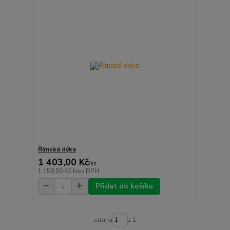
Římská dýka
1 403,00 Kč
/
ks
1 159,50 Kč
bez DPH
Přidat do košíku
strana
z 1