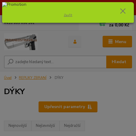
Dostupnost zboží si ověřte na info@zbraneostrava.cz nebo tel.
605056161.
Zavřít
0
ks
+420 605 056 161
za
0,00 Kč
Menu
Hledat
Úvod
REPLIKY ZBRANÍ
DÝKY
DÝKY
Upřesnit parametry
Nejnovější
Nejlevnější
Nejdražší