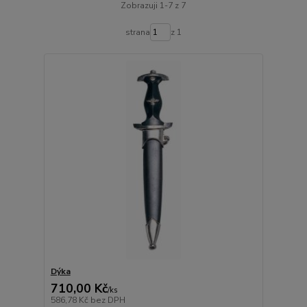
Zobrazuji 1-7 z 7
strana
z 1
Dýka
710,00 Kč
/
ks
586,78 Kč
bez DPH