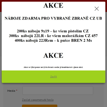
Dostupnost zboží si ověřte na info@zbraneostrava.cz nebo tel.
605056161.
0
ks
+420 605 056 161
za
0,00 Kč
Menu
Hledat
Přihlášení
Zavřít
Email
*
Heslo
*
Zaslat zapomenuté heslo