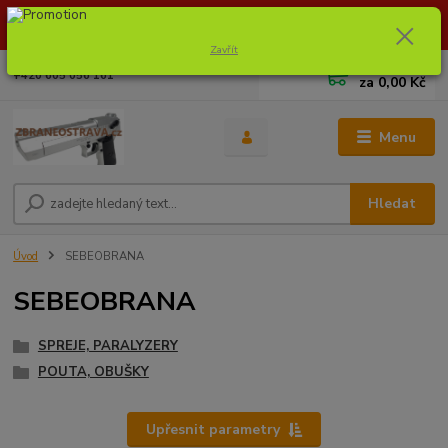
Dostupnost zboží si ověřte na info@zbraneostrava.cz nebo tel.
605056161.
Zavřít
0
ks
+420 605 056 161
za
0,00 Kč
Menu
Hledat
Úvod
SEBEOBRANA
SEBEOBRANA
SPREJE, PARALYZERY
POUTA, OBUŠKY
Upřesnit parametry