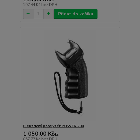
/
ks
107,44 Kč
bez DPH
Přidat do košíku
Elektrický paralyzér POWER 200
1 050,00 Kč
/
ks
867,77 Kč
bez DPH