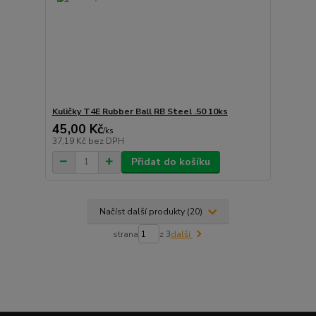
Kuličky T4E Rubber Ball RB Steel .50 10ks
45,00 Kč
/
ks
37,19 Kč
bez DPH
Přidat do košíku
Načíst další produkty (20)
strana
z 3
další