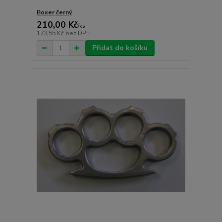
Boxer černý
210,00 Kč
/
ks
173,55 Kč
bez DPH
Přidat do košíku