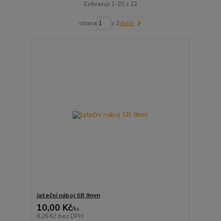
Zobrazuji 1-20 z 22
strana
z 2
další
Jateční náboj SB 9mm
10,00 Kč
/
ks
8,26 Kč
bez DPH