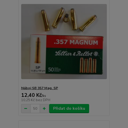
Náboj SB 357 Mag. SP
12,40 Kč
/
ks
10,25 Kč
bez DPH
Přidat do košíku