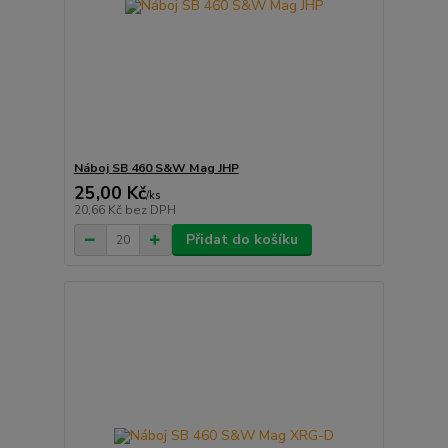
Náboj SB 460 S&W Mag JHP
25,00 Kč
/
ks
20,66 Kč
bez DPH
Přidat do košíku