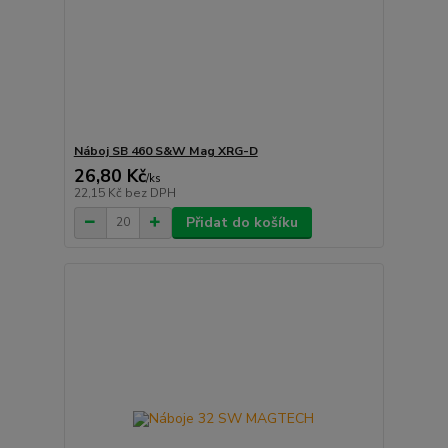
Náboj SB 460 S&W Mag XRG-D
26,80 Kč
/
ks
22,15 Kč
bez DPH
Přidat do košíku