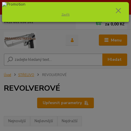
Dostupnost zboží si ověřte na info@zbraneostrava.cz nebo tel.
605056161.
Zavřít
0
ks
+420 605 056 161
za
0,00 Kč
Menu
Hledat
Úvod
STŘELIVO
REVOLVEROVÉ
REVOLVEROVÉ
Upřesnit parametry
Nejnovější
Nejlevnější
Nejdražší