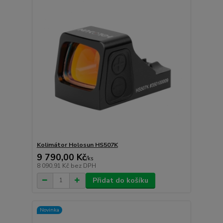
Kolimátor Holosun HS507K
9 790,00 Kč
/
ks
8 090,91 Kč
bez DPH
Přidat do košíku
Novinka