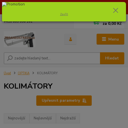
Dostupnost zboží si ověřte na info@zbraneostrava.cz nebo tel.
605056161.
Zavřít
0
ks
+420 605 056 161
za
0,00 Kč
Menu
Hledat
Úvod
OPTIKA
KOLIMÁTORY
KOLIMÁTORY
Upřesnit parametry
Nejnovější
Nejlevnější
Nejdražší