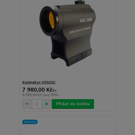
Kolimátor HS503C
7 980,00 Kč
/
ks
6 595,04 Kč
bez DPH
Přidat do košíku
Novinka