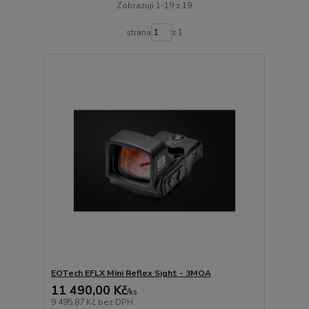
Zobrazuji 1-19 z 19
strana
z 1
EOTech EFLX Mini Reflex Sight - 3MOA
11 490,00 Kč
/
ks
9 495,87 Kč
bez DPH