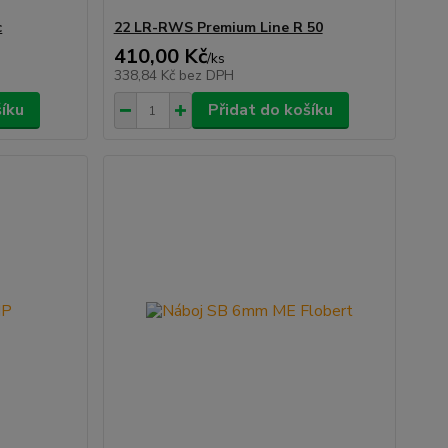
c
22 LR-RWS Premium Line R 50
410,00 Kč
/
ks
338,84 Kč
bez DPH
šíku
Přidat do košíku