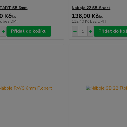
START SB 6mm
Náboje 22 SB-Short
0 Kč
136,00 Kč
/
ks
/
ks
Kč
bez DPH
112,40 Kč
bez DPH
Přidat do košíku
Přidat do ko