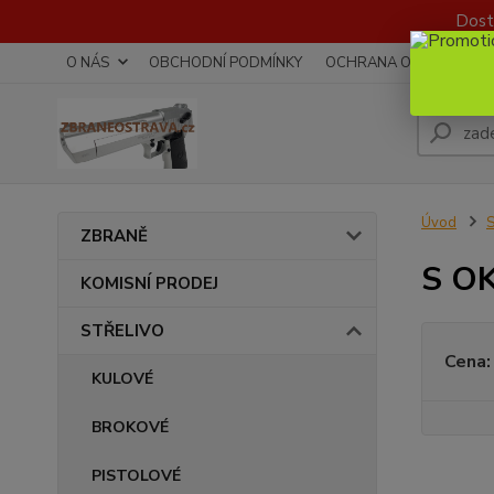
Dost
O NÁS
OBCHODNÍ PODMÍNKY
OCHRANA OSOBNÍCH Ú
Úvod
ZBRANĚ
S O
KOMISNÍ PRODEJ
STŘELIVO
Cena:
KULOVÉ
BROKOVÉ
PISTOLOVÉ