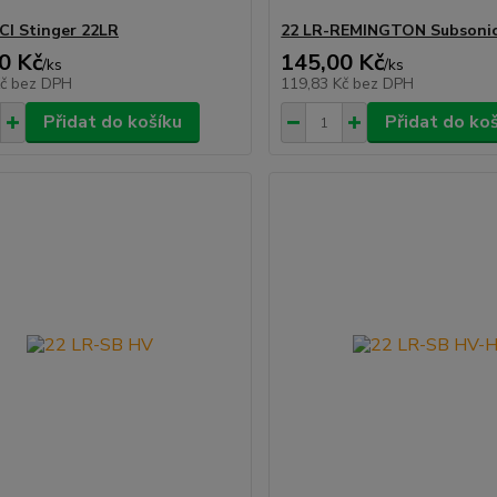
CI Stinger 22LR
22 LR-REMINGTON Subsoni
0 Kč
145,00 Kč
/
ks
/
ks
Kč
bez DPH
119,83 Kč
bez DPH
Přidat do košíku
Přidat do ko