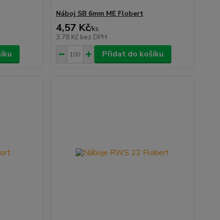
Náboj SB 6mm ME Flobert
4,57 Kč
/
ks
3,78 Kč
bez DPH
šíku
Přidat do košíku