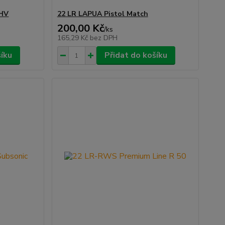
 HV
22 LR LAPUA Pistol Match
200,00 Kč
/
ks
165,29 Kč
bez DPH
šíku
Přidat do košíku