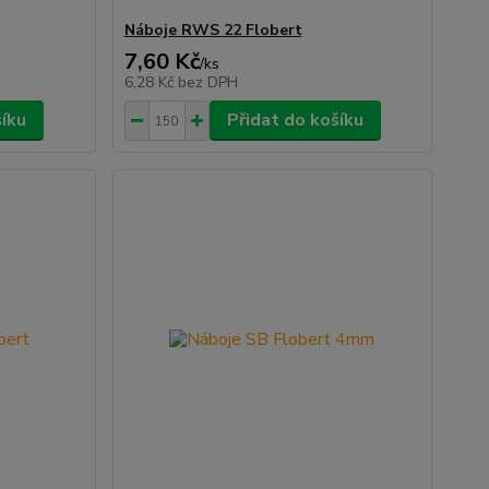
Náboje RWS 22 Flobert
7,60 Kč
/
ks
6,28 Kč
bez DPH
šíku
Přidat do košíku