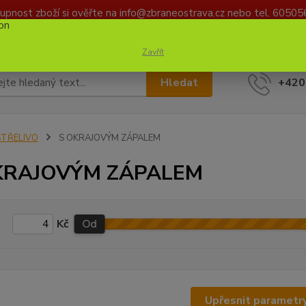
upnost zboží si ověřte na info@zbraneostrava.cz nebo tel. 60505
DAJŮ
KONTAKTY
Zavřít
Hledat
+420
STŘELIVO
S OKRAJOVÝM ZÁPALEM
KRAJOVÝM ZÁPALEM
Kč
Od
Upřesnit parametr