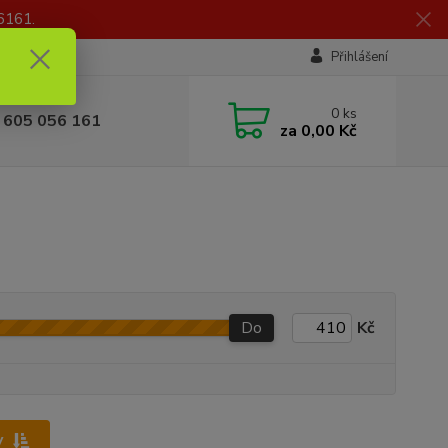
6161.
Přihlášení
0
ks
 605 056 161
za
0,00 Kč
Do
Kč
y