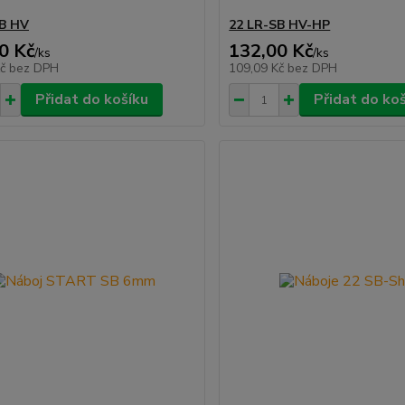
SB HV
22 LR-SB HV-HP
0 Kč
132,00 Kč
/
ks
/
ks
Kč
bez DPH
109,09 Kč
bez DPH
Přidat do košíku
Přidat do ko