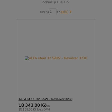
Zobrazuji 1-20 z 72
strana
z 4
další
ALFA steel 32 S&W - Revolver 3230
18 343,00 Kč
/
ks
15 159,50 Kč
bez DPH