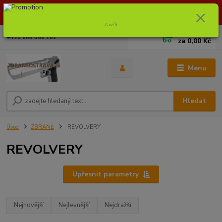
Dostupnost zboží si ověřte na info@zbraneostrava.cz nebo tel.
605056161.
Zavřít
0
ks
+420 605 056 161
za
0,00 Kč
Menu
Hledat
Úvod
ZBRANĚ
REVOLVERY
REVOLVERY
Upřesnit parametry
Nejnovější
Nejlevnější
Nejdražší