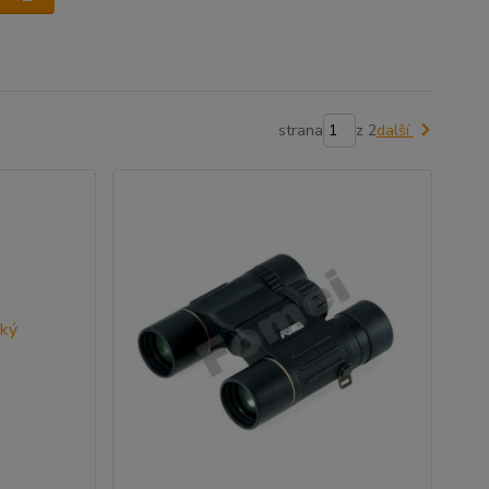
strana
z 2
další