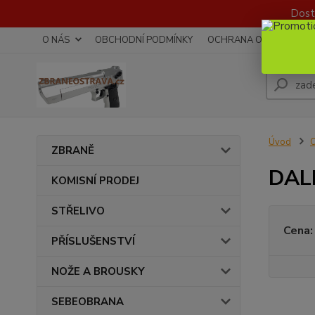
Dost
O NÁS
OBCHODNÍ PODMÍNKY
OCHRANA OSOBNÍCH Ú
Úvod
ZBRANĚ
DAL
KOMISNÍ PRODEJ
STŘELIVO
Cena:
PŘÍSLUŠENSTVÍ
NOŽE A BROUSKY
SEBEOBRANA