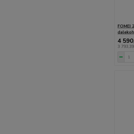
FOMEI 2
dalekoh
4 590
3 793,3