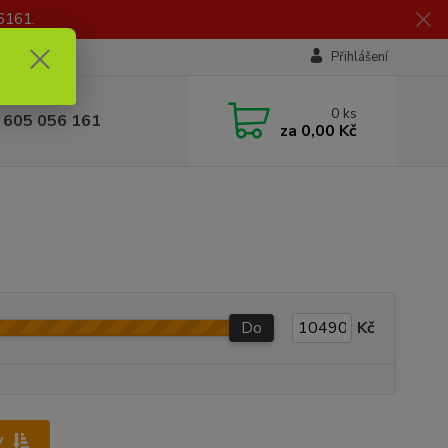
6161.
Přihlášení
0
ks
 605 056 161
za
0,00 Kč
Do
Kč
y