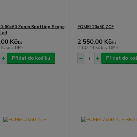
0-60x60 Zoom Spotting Scope,
FOMEI 20x50 ZCF
led
,00 Kč
2 550,00 Kč
/
ks
/
ks
9 Kč
bez DPH
2 107,44 Kč
bez DPH
Přidat do košíku
Přidat do ko