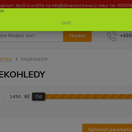
upnost zboží si ověřte na info@zbraneostrava.cz nebo tel. 60505
DAJŮ
KONTAKTY
Zavřít
Hledat
+420
OPTIKA
DALEKOHLEDY
EKOHLEDY
Kč
Od
Upřesnit parametr