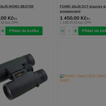
10x25 MONO BEATER
FOMEI 10x26 DCF klasický d
pogumovaný
,00 Kč
1 450,00 Kč
/
ks
/
ks
9 Kč
bez DPH
1 198,35 Kč
bez DPH
Přidat do košíku
Přidat do ko