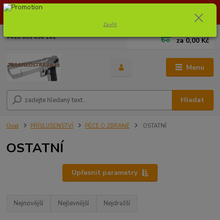
Dostupnost zboží si ověřte na info@zbraneostrava.cz nebo tel.
605056161.
Zavřít
0
ks
+420 605 056 161
za
0,00 Kč
Menu
Hledat
Úvod
PŘÍSLUŠENSTVÍ
PÉČE O ZBRANĚ
OSTATNÍ
OSTATNÍ
Upřesnit parametry
Nejnovější
Nejlevnější
Nejdražší