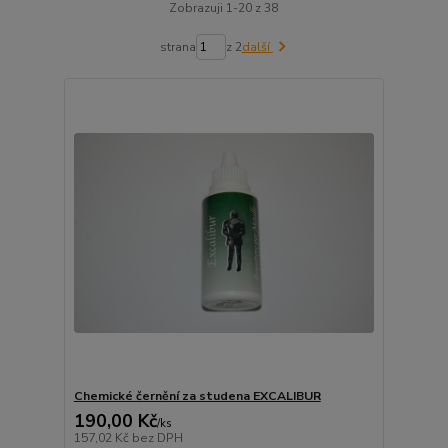
Zobrazuji 1-20 z 38
strana
z 2
další
Chemické černění za studena EXCALIBUR
190,00 Kč
/
ks
157,02 Kč
bez DPH