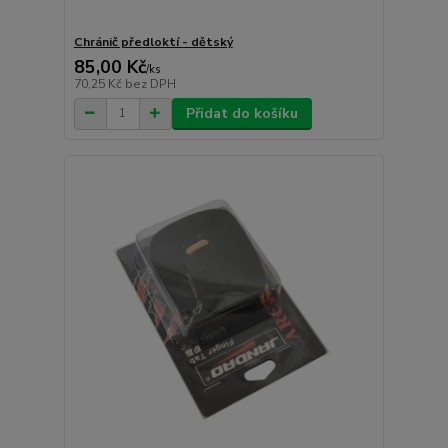
Chránič předloktí - dětský
85,00 Kč
/
ks
70,25 Kč
bez DPH
Přidat do košíku