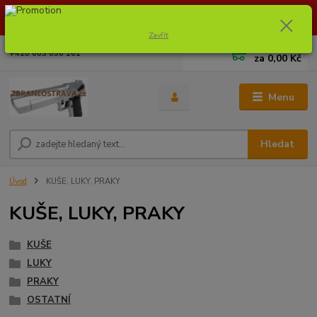
Dostupnost zboží si ověřte na info@zbraneostrava.cz nebo tel.
605056161.
Zavřít
0
ks
+420 605 056 161
za
0,00 Kč
Menu
Hledat
Úvod
KUŠE, LUKY, PRAKY
KUŠE, LUKY, PRAKY
KUŠE
LUKY
PRAKY
OSTATNÍ