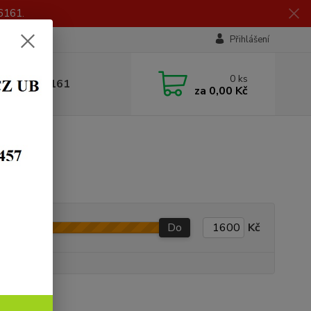
6161.
Přihlášení
0
ks
 605 056 161
za
0,00 Kč
Do
Kč
y