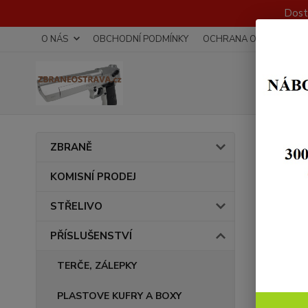
Dost
O NÁS
OBCHODNÍ PODMÍNKY
OCHRANA OSOBNÍCH Ú
Úvod
ZBRANĚ
PRO
KOMISNÍ PRODEJ
STŘELIVO
Cena:
PŘÍSLUŠENSTVÍ
TERČE, ZÁLEPKY
PLASTOVE KUFRY A BOXY