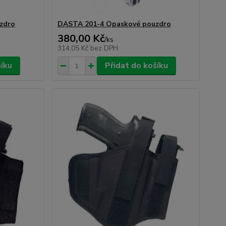
zdro
DASTA 201-4 Opaskové pouzdro
380,00 Kč
/
ks
314,05 Kč
bez DPH
šíku
Přidat do košíku