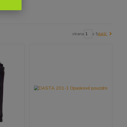
strana
z 5
další