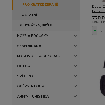
PRO KRÁTKÉ ZBRANĚ
Dasta 2
horizon
OSTATNÍ
720,0
595,04 
SLUCHÁTKA, BRÝLE
NOŽE A BROUSKY
SEBEOBRANA
MYSLIVOST A DEKORACE
OPTIKA
SVÍTILNY
ODĚVY A OBUV
ARMY- TURISTIKA