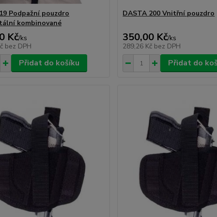
19 Podpažní pouzdro
DASTA 200 Vnitřní pouzdro
tální kombinované
0 Kč
350,00 Kč
/
ks
/
ks
Kč
bez DPH
289,26 Kč
bez DPH
Přidat do košíku
Přidat do ko