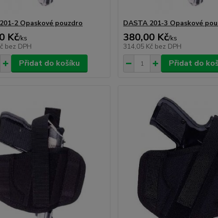
201-2 Opaskové pouzdro
DASTA 201-3 Opaskové pou
0 Kč
380,00 Kč
/
ks
/
ks
Kč
bez DPH
314,05 Kč
bez DPH
Přidat do košíku
Přidat do ko