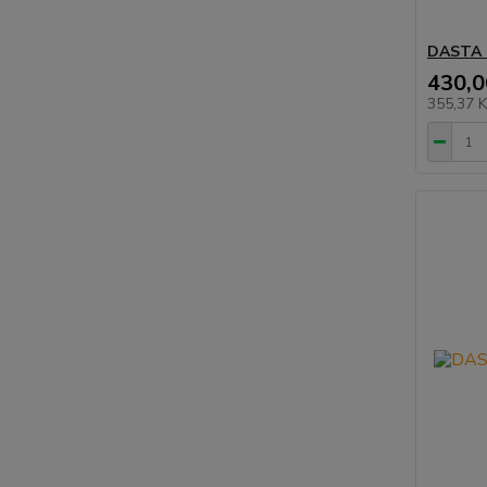
DASTA 
430,0
355,37 