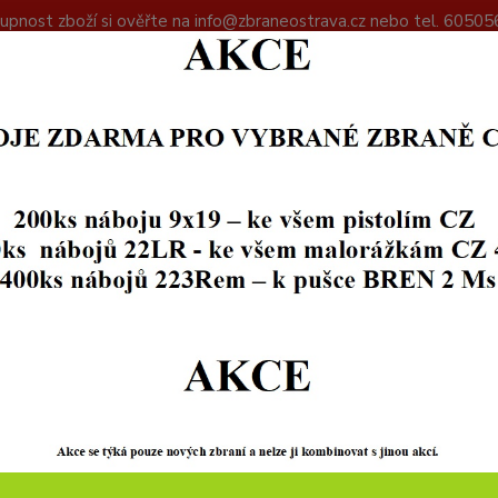
upnost zboží si ověřte na info@zbraneostrava.cz nebo tel. 60505
DAJŮ
KONTAKTY
Hledat
+420
PŘÍSLUŠENSTVÍ
POUZDRA, OPASKY
PRO KRÁTKÉ ZBRANĚ
 KRÁTKÉ ZBRANĚ
Kč
Od
Upřesnit parametr