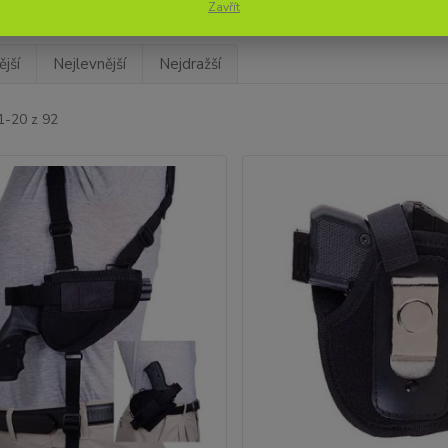
Zavřít
jší
Nejlevnější
Nejdražší
1-20 z 92