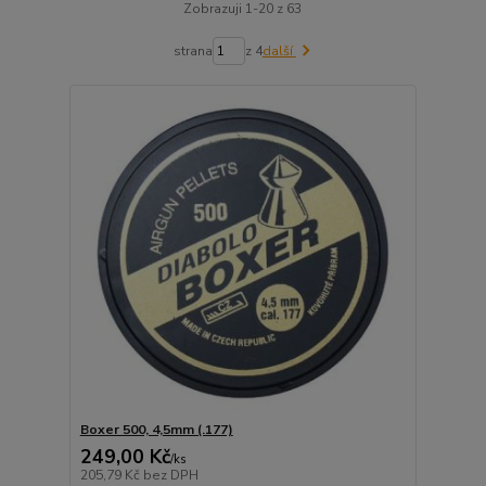
Zobrazuji 1-20 z 63
strana
z 4
další
Boxer 500, 4,5mm (.177)
249,00 Kč
/
ks
205,79 Kč
bez DPH