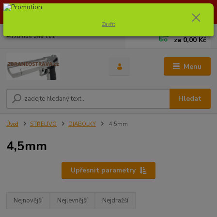
Dostupnost zboží si ověřte na info@zbraneostrava.cz nebo tel.
605056161.
Zavřít
0
ks
+420 605 056 161
za
0,00 Kč
Menu
Hledat
Úvod
STŘELIVO
DIABOLKY
4,5mm
4,5mm
Upřesnit parametry
Nejnovější
Nejlevnější
Nejdražší