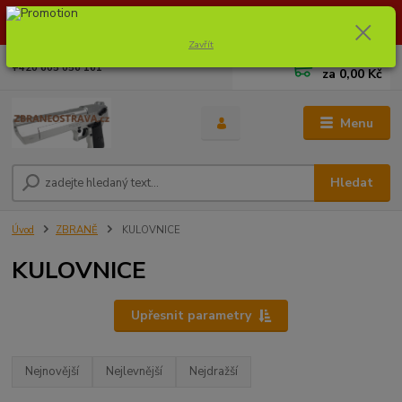
Dostupnost zboží si ověřte na info@zbraneostrava.cz nebo tel.
605056161.
Zavřít
0
ks
+420 605 056 161
za
0,00 Kč
Menu
Hledat
Úvod
ZBRANĚ
KULOVNICE
KULOVNICE
Upřesnit parametry
Nejnovější
Nejlevnější
Nejdražší