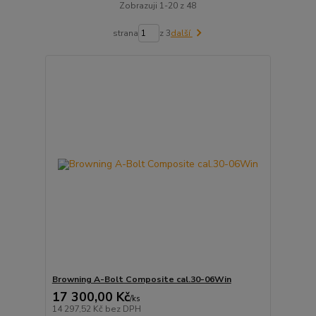
Zobrazuji 1-20 z 48
strana
z 3
další
Browning A-Bolt Composite cal.30-06Win
17 300,00 Kč
/
ks
14 297,52 Kč
bez DPH