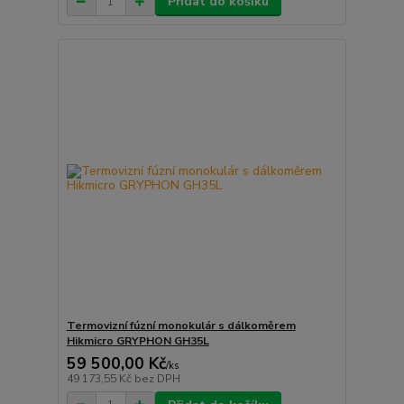
Přidat do košíku
Termovizní fúzní monokulár s dálkoměrem
Hikmicro GRYPHON GH35L
59 500,00 Kč
/
ks
49 173,55 Kč
bez DPH