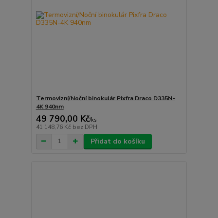
Termovizní/Noční binokulár Pixfra Draco D335N-
4K 940nm
49 790,00 Kč
/
ks
41 148,76 Kč
bez DPH
Přidat do košíku