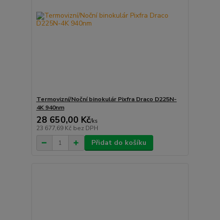
Termovizní/Noční binokulár Pixfra Draco D225N-
4K 940nm
28 650,00 Kč
/
ks
23 677,69 Kč
bez DPH
Přidat do košíku