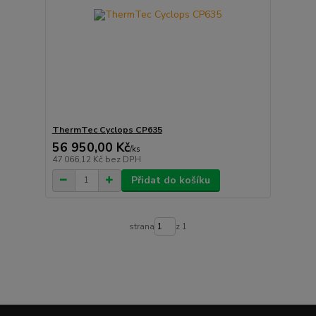
ThermTec Cyclops CP635
56 950,00 Kč
/
ks
47 066,12 Kč
bez DPH
Přidat do košíku
strana
z 1