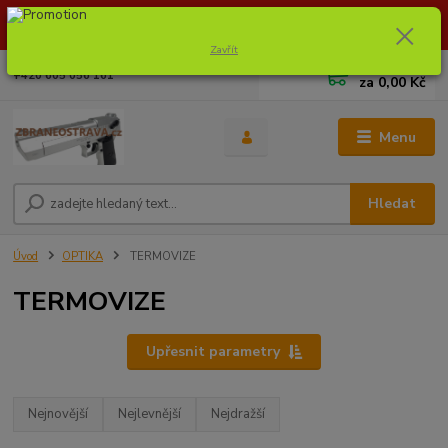
Dostupnost zboží si ověřte na info@zbraneostrava.cz nebo tel.
605056161.
Zavřít
0
ks
+420 605 056 161
za
0,00 Kč
Menu
Hledat
Úvod
OPTIKA
TERMOVIZE
TERMOVIZE
Upřesnit parametry
Nejnovější
Nejlevnější
Nejdražší