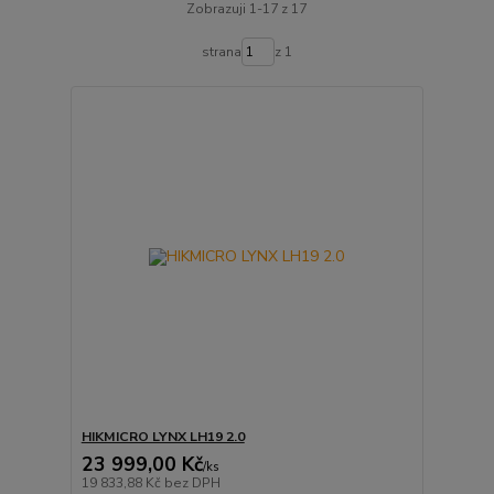
Zobrazuji 1-17 z 17
strana
z 1
HIKMICRO LYNX LH19 2.0
23 999,00 Kč
/
ks
19 833,88 Kč
bez DPH