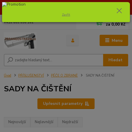
Dostupnost zboží si ověřte na info@zbraneostrava.cz nebo tel.
605056161.
Zavřít
0
ks
+420 605 056 161
za
0,00 Kč
Menu
Hledat
Úvod
PŘÍSLUŠENSTVÍ
PÉČE O ZBRANĚ
SADY NA ČIŠTĚNÍ
SADY NA ČIŠTĚNÍ
Upřesnit parametry
Nejnovější
Nejlevnější
Nejdražší