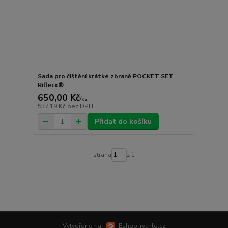
Sada pro čištění krátké zbraně POCKET SET
Riflecx®
650,00 Kč
/
ks
537,19 Kč
bez DPH
Přidat do košíku
strana
z 1
Vytvořeno na
Eshop-rychle.cz