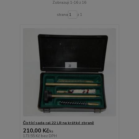
Zobrazuji 1-16 z 16
strana
z 1
Čistící sada cal.22 LR na krátké zbraně
210,00 Kč
/
ks
173,55 Kč
bez DPH