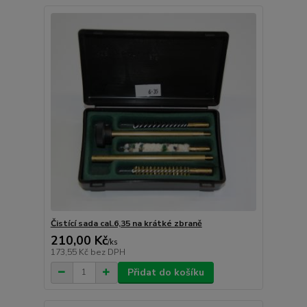
Čistící sada cal.6,35 na krátké zbraně
210,00 Kč
/
ks
173,55 Kč
bez DPH
Přidat do košíku