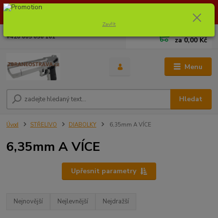
Dostupnost zboží si ověřte na info@zbraneostrava.cz nebo tel.
605056161.
Zavřít
0
ks
+420 605 056 161
za
0,00 Kč
Menu
Hledat
Úvod
STŘELIVO
DIABOLKY
6,35mm A VÍCE
6,35mm A VÍCE
Upřesnit parametry
Nejnovější
Nejlevnější
Nejdražší