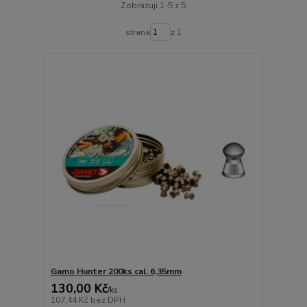
Zobrazuji 1-5 z 5
strana
z 1
Gamo Hunter 200ks cal. 6,35mm
130,00 Kč
/
ks
107,44 Kč
bez DPH