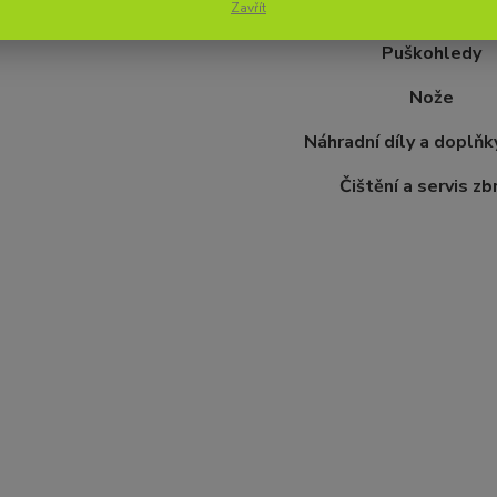
Pouzdra na zbra
Zavřít
Puškohledy
Nože
Náhradní díly a doplňk
Čištění a servis zb