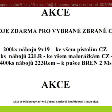
upnost zboží si ověřte na info@zbraneostrava.cz nebo tel. 60505
DAJŮ
KONTAKTY
Hledat
+420
O NÁS
Nabídka služeb
Nabídka slu
Prodej zbraní a stř
Obranné prostře
Komisní prodej zbr