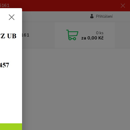
6161.
Přihlášení
0
ks
 605 056 161
za
0,00 Kč
žeb
eliva
dky
aní