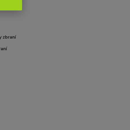
ně
y zbraní
raní