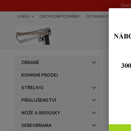
Dost
O NÁS
OBCHODNÍ PODMÍNKY
OCHRANA OSOBNÍCH Ú
Úvod
ZBRANĚ
KOMISNÍ PRODEJ
STŘELIVO
PŘÍSLUŠENSTVÍ
NOŽE A BROUSKY
SEBEOBRANA