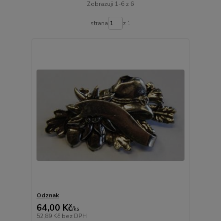
Zobrazuji 1-6 z 6
strana
z 1
Odznak
64,00 Kč
/
ks
52,89 Kč
bez DPH