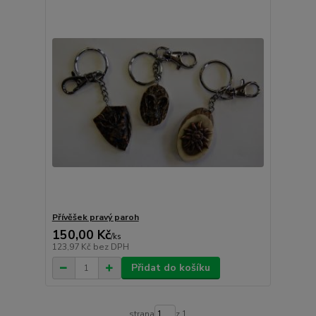
Přívěšek pravý paroh
150,00 Kč
/
ks
123,97 Kč
bez DPH
Přidat do košíku
strana
z 1