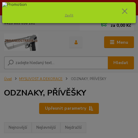
Dostupnost zboží si ověřte na info@zbraneostrava.cz nebo tel.
605056161.
Zavřít
0
ks
+420 605 056 161
za
0,00 Kč
Menu
Hledat
Úvod
MYSLIVOST A DEKORACE
ODZNAKY, PŘÍVĚŠKY
ODZNAKY, PŘÍVĚŠKY
Upřesnit parametry
Nejnovější
Nejlevnější
Nejdražší