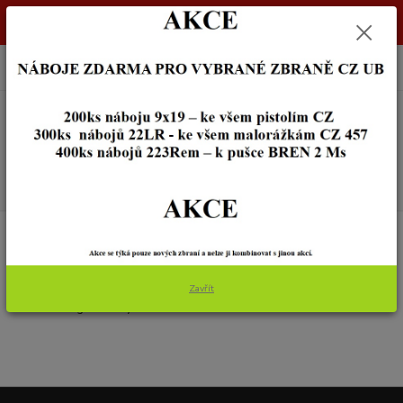
Dostupnost zboží si ověřte na info@zbraneostrava.cz nebo tel.
605056161.
0
ks
+420 605 056 161
za
0,00 Kč
Menu
Hledat
Úvod
MYSLIVOST A DEKORACE
HODINKY
HODINKY
Zavřít
V této kategorii nebylo nalezeno žádné zboží.