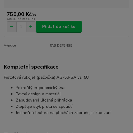
750,00 Kč
/
ks
619,83 Kč
bez DPH
Přidat do košíku
Výrobce:
FAB DEFENSE
Kompletní specifikace
Pistolová rukojeť (pažbička) AG-58-SA vz. 58
Pokročilý ergonomický tvar
Pevný design a materiál
Zabudovaná úložná přihrádka
Zlepšuje styk prstu se spouští
Jedinečná textura na plochách zabraňující klouzání