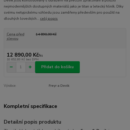
Devik jsou konstruovány s důrazem na precizní zpracování a použití
nejmodernějších dostupných materiálů jako je titan a letecký hliník. Díky
svému netypickému vzhledu jsou zaměřeny především pro použití na
dlouhých loveckých...
celý popis
Cena před
14 890,00 Kč
slevou
12 890,00 Kč
/
ks
10 652,89 Kč
bez DPH
Přidat do košíku
Výrobce:
Freyr a Devik
Kompletní specifikace
Detailní popis produktu