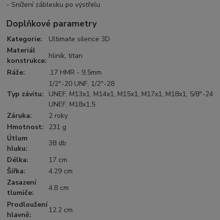
- Snížení záblesku po výstřelu
Doplňkové parametry
Kategorie
:
Ultimate silence 3D
Materiál
hliník, titan
konstrukce
:
Ráže
:
.17 HMR - 9,5mm
1/2"-20 UNF, 1/2"-28
Typ závitu
:
UNEF, M13x1, M14x1, M15x1, M17x1, M18x1, 5/8"-24
UNEF, M18x1,5
Záruka
:
2 roky
Hmotnost
:
231 g
Útlum
38 db
hluku
:
Délka
:
17 cm
Šířka
:
4.29 cm
Zasazení
4.8 cm
tlumiče
:
Prodloužení
12.2 cm
hlavně
: