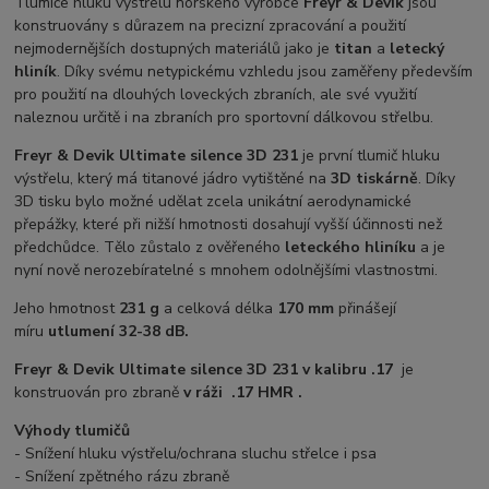
Tlumiče hluku výstřelu norského výrobce
Freyr & Devik
jsou
konstruovány s důrazem na precizní zpracování a použití
nejmodernějších dostupných materiálů jako je
titan
a
letecký
hliník
. Díky svému netypickému vzhledu jsou zaměřeny především
pro použití na dlouhých loveckých zbraních, ale své využití
naleznou určitě i na zbraních pro sportovní dálkovou střelbu.
Freyr & Devik Ultimate silence 3D 231
je první tlumič hluku
výstřelu, který má titanové jádro vytištěné na
3D tiskárně
. Díky
3D tisku bylo možné udělat zcela unikátní aerodynamické
přepážky, které při nižší hmotnosti dosahují vyšší účinnosti než
předchůdce. Tělo zůstalo z ověřeného
leteckého hliníku
a je
nyní nově nerozebíratelné s mnohem odolnějšími vlastnostmi.
Jeho hmotnost
231 g
a celková délka
170 mm
přinášejí
míru
utlumení 32-38 dB.
Freyr & Devik Ultimate silence 3D 231 v kalibru .17
je
konstruován pro zbraně
v ráži .17 HMR .
Výhody tlumičů
- Snížení hluku výstřelu/ochrana sluchu střelce i psa
- Snížení zpětného rázu zbraně