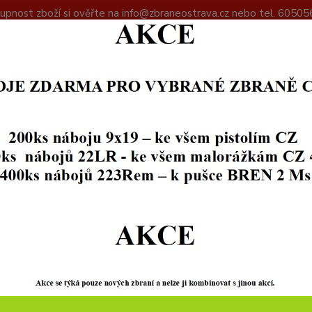
upnost zboží si ověřte na info@zbraneostrava.cz nebo tel. 60505
DAJŮ
KONTAKTY
Hledat
+420
OPTIKA
PUŠKOHLEDY
Gumová clona na poškohled rovná
vá clona na poškohled rovná
Skl
Průměr
20