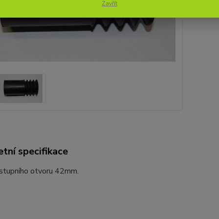
169
Zavřít
tní specifikace
stupního otvoru 42mm.