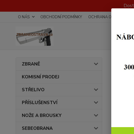
Dost
O NÁS
OBCHODNÍ PODMÍNKY
OCHRANA OSOBNÍCH Ú
Úvod
ZBRANĚ
Gumo
KOMISNÍ PRODEJ
STŘELIVO
PŘÍSLUŠENSTVÍ
NOŽE A BROUSKY
SEBEOBRANA