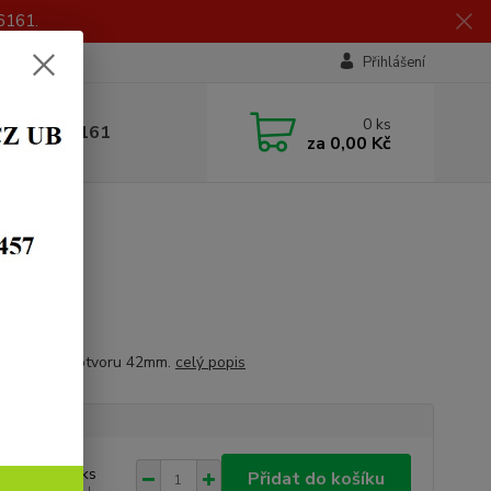
6161.
Přihlášení
0
ks
 605 056 161
za
0,00 Kč
adem
 vstupního otvoru 42mm.
celý popis
5,00 Kč
/
ks
Přidat do košíku