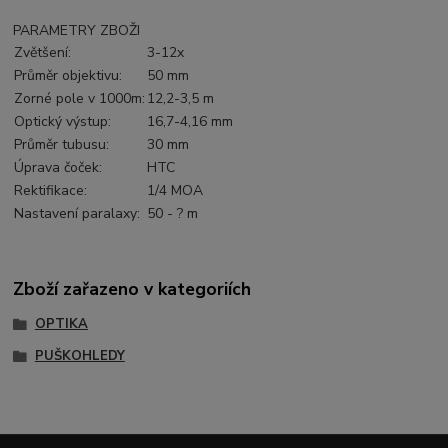
PARAMETRY ZBOŽI
Zvětšení:
3-12x
Průměr objektivu:
50 mm
Zorné pole v 1000m:
12,2-3,5 m
Optický výstup:
16,7-4,16 mm
Průměr tubusu:
30 mm
Úprava čoček:
HTC
Rektifikace:
1/4 MOA
Nastavení paralaxy:
50 - ? m
Zboží zařazeno v kategoriích
OPTIKA
PUŠKOHLEDY