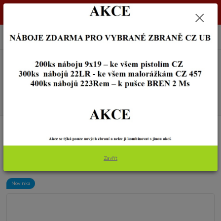
Dostupnost zboží si ověřte na info@zbraneostrava.cz nebo tel.
605056161.
0
ks
+420 605 056 161
za
0,00 Kč
Menu
Hledat
Úvod
OPTIKA
3-12x50 FOREMAN HTC PRO IR-ES, G4
3-12x50 FOREMAN HTC PRO IR-
Zavřít
ES, G4
Novinka