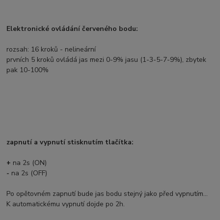
Elektronické ovládání červeného bodu:
rozsah: 16 kroků - nelineární
prvních 5 kroků ovládá jas mezi 0-9% jasu (1-3-5-7-9%), zbytek
pak 10-100%
zapnutí a vypnutí stisknutím tlačítka:
+
na 2s (ON)
-
na 2s (OFF)
Po opětovném zapnutí bude jas bodu stejný jako před vypnutím...
K automatickému vypnutí dojde po 2h.