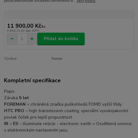
jasuElektronické ovládání červeného b...
celý popis
11 900,00 Kč
/
ks
9 834,71 Kč
bez DPH
Přidat do košíku
Výrobce:
Fomei
Kompletní specifikace
Popis
Záruka
5 let
FOREMAN
= chráněná značka puškohledů FOMEI vyšší třídy
HTC PRO
– high transmission coating, speciální vysokojakostní
povlak čoček pro lepší propustnost
IR – ES
– illuminate reticle - electronic swith = Osvětlená osnova
s elektronickým nastavením jasu