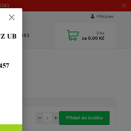
6161.
Přihlášení
0
ks
 605 056 161
za
0,00 Kč
adem
,00 Kč
/
ks
Přidat do košíku
85 Kč
bez DPH