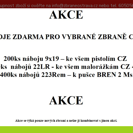
upnost zboží si ověřte na info@zbraneostrava.cz nebo tel. 60505
DAJŮ
KONTAKTY
Hledat
+420
PŘÍSLUŠENSTVÍ
PÉČE O ZBRANĚ
Náboj cvičný plastový cal.16
j cvičný plastový cal.16
Skl
70
57,