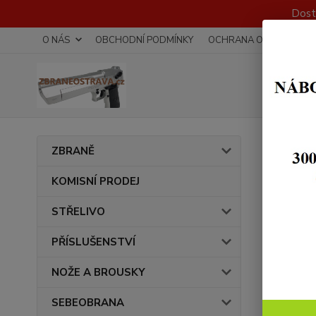
Dost
O NÁS
OBCHODNÍ PODMÍNKY
OCHRANA OSOBNÍCH Ú
Úvod
ZBRANĚ
Nábo
KOMISNÍ PRODEJ
STŘELIVO
PŘÍSLUŠENSTVÍ
NOŽE A BROUSKY
SEBEOBRANA