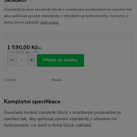
Dvouřadý tovární zásobník Glock s oranžovým podavačem je navržen tak,
aby splňoval vysoké standardy s ohledem na funkcionalitu, na čemž si
firma Glock zakládá.
celý popis
1 590,00 Kč
/
ks
1 314,05 Kč
bez DPH
Přidat do košíku
Výrobce:
Glock
Kompletní specifikace
Dvouřadý tovární
zásobník
Glock s oranžovým podavačem je
navržen tak, aby splňoval vysoké standardy s ohledem na
funkcionalitu, na čemž si firma Glock zakládá.