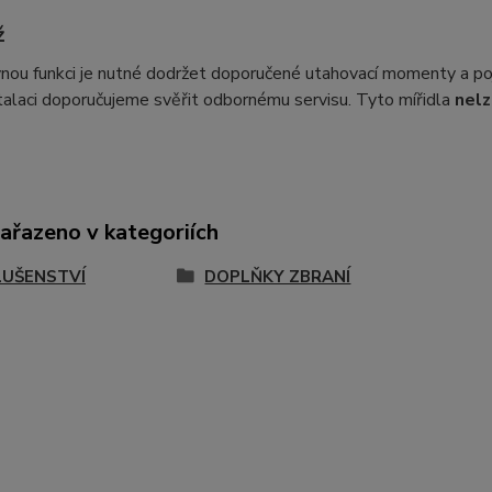
ž
nou funkci je nutné dodržet doporučené utahovací momenty a poj
talaci doporučujeme svěřit odbornému servisu. Tyto mířidla
nelz
zařazeno v kategoriích
LUŠENSTVÍ
DOPLŇKY ZBRANÍ