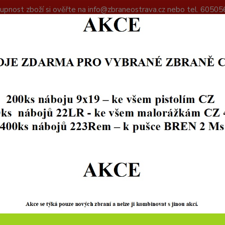
upnost zboží si ověřte na info@zbraneostrava.cz nebo tel. 60505
DAJŮ
KONTAKTY
Hledat
+420
PŘÍSLUŠENSTVÍ
Světlovodná mířidla Glock
lovodná mířidla Glock
Na o
Světlo
Perfect
vycház
výřezu 
mířidlů