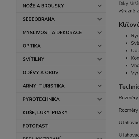
Díky širš
NOŽE A BROUSKY
výrazně z
SEBEOBRANA
Klíčové
MYSLIVOST A DEKORACE
Ryc
Svě
OPTIKA
Odo
Kom
SVÍTILNY
Vho
Vyr
ODĚVY A OBUV
Techni
ARMY- TURISTIKA
Rozměry 
PYROTECHNIKA
Rozměry 
KUŠE, LUKY, PRAKY
Utahovac
FOTOPASTI
Utahovac