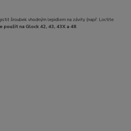
istit šroubek vhodným lepidlem na závity (např. Loctite
e použít na Glock 42, 43, 43X a 48
.