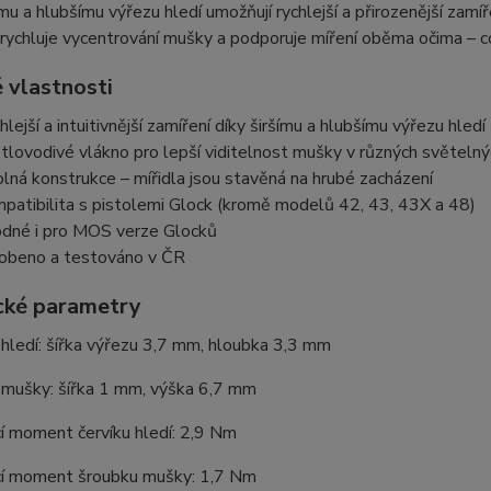
ímu a hlubšímu výřezu hledí umožňují rychlejší a přirozenější zam
rychluje vycentrování mušky a podporuje míření oběma očima – co
 vlastnosti
hlejší a intuitivnější zamíření díky širšímu a hlubšímu výřezu hledí
tlovodivé vlákno pro lepší viditelnost mušky v různých světeln
lná konstrukce – mířidla jsou stavěná na hrubé zacházení
patibilita s pistolemi Glock (kromě modelů 42, 43, 43X a 48)
dné i pro MOS verze Glocků
obeno a testováno v ČR
cké parametry
hledí: šířka výřezu 3,7 mm, hloubka 3,3 mm
mušky: šířka 1 mm, výška 6,7 mm
í moment červíku hledí: 2,9 Nm
í moment šroubku mušky: 1,7 Nm