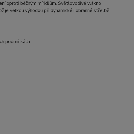
íření oproti běžným mířidlům. Světlovodivé vlákno
ž je velkou výhodou při dynamické i obranné střelbě.
ých podmínkách