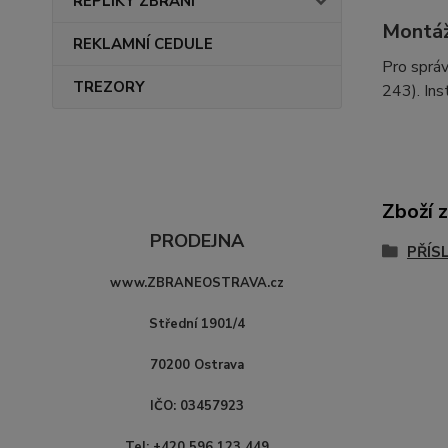
REPLIKY ZBRANÍ
Montá
REKLAMNÍ CEDULE
Pro správ
TREZORY
243). Ins
Zboží 
PRODEJNA
PŘÍS
www.ZBRANEOSTRAVA.cz
Střední 1901/4
70200 Ostrava
IČO: 03457923
Tel: +420 596 123 449