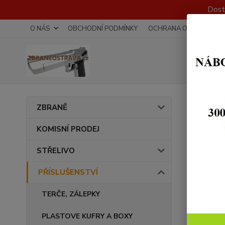
Dost
O NÁS
OBCHODNÍ PODMÍNKY
OCHRANA OSOBNÍCH Ú
Úvod
ZBRANĚ
Svět
KOMISNÍ PRODEJ
STŘELIVO
PŘÍSLUŠENSTVÍ
TERČE, ZÁLEPKY
PLASTOVE KUFRY A BOXY