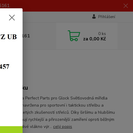
6161.
Přihlášení
0
ks
 605 056 161
za
0,00 Kč
bjednávku
vodná mířidla Perfect Parts pro Glock Světlovodná mířidla
 Parts jsou navržena pro sportovní i taktickou střelbu a
ejí z dlouholetých zkušeností střelců. Díky širšímu a hlubšímu
hledí umožňují rychlejší a přirozenější zamíření oproti běžným
m. Světlovodivé vlákno výr...
celý popis