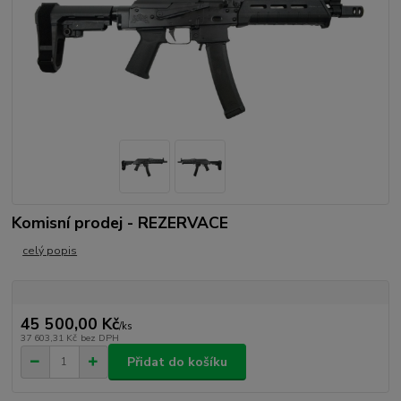
Komisní prodej - REZERVACE
celý popis
45 500,00 Kč
/
ks
37 603,31 Kč
bez DPH
Přidat do košíku