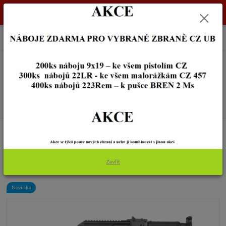
Dostupnost zboží si ověřte na info@zbraneostrava.cz nebo tel.
605056161.
0
ks
+420 605 056 161
za
0,00 Kč
Menu
Hledat
Úvod
ZBRANĚ
PISTOLE
Palmetto State Armory AK-V cal.9mm Luger
Palmetto State Armory AK-V
Zavřít
cal.9mm Luger
Novinka