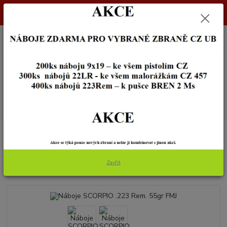
Dostupnost zboží si ověřte na info@zbraneostrava.cz nebo tel.
605056161.
0
ks
+420 605 056 161
za
0,00 Kč
Menu
Hledat
Úvod
STŘELIVO
Náboje SCORPIO .223 Rem. 55gr FMJ
Náboje SCORPIO .223 Rem. 55gr
Zavřít
FMJ