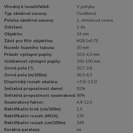
Vhodný k lovu/střelbě
:
V pohybu
Typ záměrné osnovy
:
Osvětlená
Poloha záměrné osnovy
:
1. ohnisková rovina
Zvětšení
:
1-6x
Objektiv
:
24 mm
Závit pro filtr objektivu
:
M28.2x0.75
Rozměr hlavního tubusu
:
30 mm
Průměr výstupní pupily
:
10,0-4,0 mm
Vzdálenost výstupní pupily
:
100-100 mm
Zorné pole (°)
:
20,7-3,6
Zorné pole (m/100m)
:
36,5-6,3
Dioptrický rozsah okuláru
:
+3,5/-2,5 D
Světelná propustnost denní
:
91%
Světelná propustnost soumraková
:
88%
Soumrakový faktor
:
4,9-12,0
Rektifikační krok (cm/100m)
:
1,5
Rektifikační rozsah (MOA)
:
120
Rektifikační rozsah (cm/100m)
:
349
Korekce paralaxy
:
ne