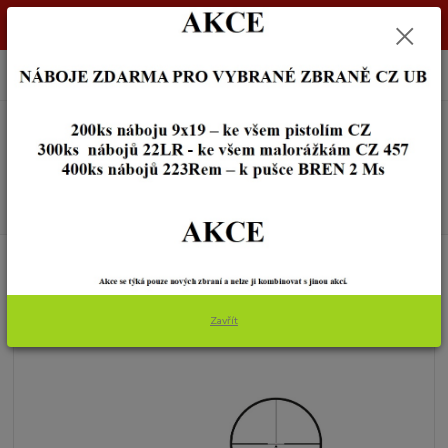
Dostupnost zboží si ověřte na info@zbraneostrava.cz nebo tel.
605056161.
0
ks
+420 605 056 161
za
0,00 Kč
Menu
Hledat
Úvod
OPTIKA
PUŠKOHLEDY
Meopta Optika6 1-6x24 RD FFP
Meopta Optika6 1-6x24 RD FFP
Zavřít