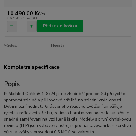
10 490,00 Kč
/
ks
8 669,42 Kč
bez DPH
Přidat do košíku
Výrobce:
Meopta
Kompletní specifikace
Popis
Puškohled Optika6 1-6x24 je nejvhodnější pro použití při rychlé
sportovní střelbě a při lovecké střelbě na střední vzdálenosti.
Dolní mezní hodnota 6násobného rozsahu zvětšení umožňuje
rychlou reflexivní střelbu, zatímco horní mezní hodnota umožňuje
snadné zaměřování na vzdálenější cíle. Modely s první ohniskovou
rovinou (FFP) jsou vybaveny ústrojím pro nastavování korekcí vlivu
větru a výšky v provedení 0,5 MOA se zakrytím.