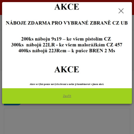
Dostupnost zboží si ověřte na info@zbraneostrava.cz nebo tel.
605056161.
0
ks
+420 605 056 161
za
0,00 Kč
Menu
Hledat
Úvod
NOŽE A BROUSKY
Kapesní nůž Glock
Kapesní nůž Glock
Zavřít
Novinka