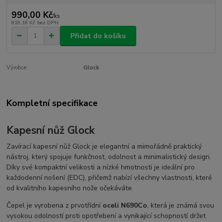
990,00 Kč
/
ks
818,18 Kč
bez DPH
Přidat do košíku
Výrobce:
Glock
Kompletní specifikace
Kapesní nůž Glock
Zavírací kapesní nůž Glock je elegantní a mimořádně praktický
nástroj, který spojuje funkčnost, odolnost a minimalistický design.
Díky své kompaktní velikosti a nízké hmotnosti je ideální pro
každodenní nošení (
EDC
), přičemž nabízí všechny vlastnosti, které
od kvalitního kapesního nože očekáváte.
Čepel je vyrobena z prvotřídní
oceli N690Co
, která je známá svou
vysokou odolností proti opotřebení a vynikající schopností držet