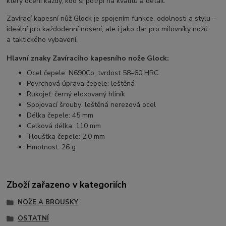
který ocení každý, kdo si potrpí na kvalitu a detail.
Zavírací kapesní nůž Glock je spojením funkce, odolnosti a stylu –
ideální pro každodenní nošení, ale i jako dar pro milovníky nožů
a taktického vybavení.
Hlavní znaky Zavíracího kapesního nože Glock:
Ocel čepele: N690Co, tvrdost 58–60 HRC
Povrchová úprava čepele: leštěná
Rukojeť: černý eloxovaný hliník
Spojovací šrouby: leštěná nerezová ocel
Délka čepele: 45 mm
Celková délka: 110 mm
Tloušťka čepele: 2,0 mm
Hmotnost: 26 g
Zboží zařazeno v kategoriích
NOŽE A BROUSKY
OSTATNÍ