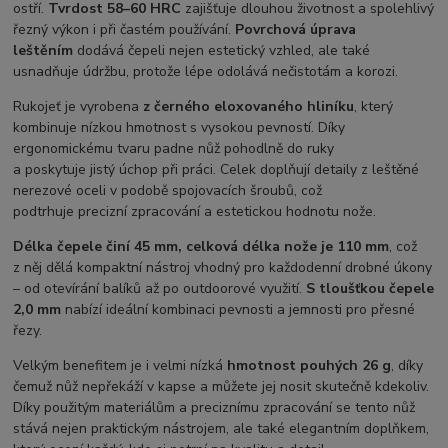
ostří.
Tvrdost 58–60
HRC
zajišťuje dlouhou životnost a spolehlivý
řezný výkon i při častém používání.
Povrchová úprava
leštěním
dodává čepeli nejen estetický vzhled, ale také
usnadňuje údržbu, protože lépe odolává nečistotám a korozi.
Rukojeť je vyrobena
z černého
eloxovaného hliníku
, který
kombinuje nízkou hmotnost s vysokou pevností. Díky
ergonomickému tvaru padne nůž pohodlně do ruky
a poskytuje jistý úchop při práci. Celek doplňují detaily z leštěné
nerezové oceli v podobě spojovacích šroubů, což
podtrhuje precizní zpracování a estetickou hodnotu nože.
Délka čepele činí 45 mm, celková délka nože je 110 mm
, což
z něj dělá kompaktní nástroj vhodný pro každodenní drobné úkony
– od otevírání balíků až po outdoorové využití.
S tloušťkou čepele
2,0 mm
nabízí ideální kombinaci pevnosti a jemnosti pro přesné
řezy.
Velkým benefitem je i velmi nízká
hmotnost pouhých 26 g
, díky
čemuž nůž nepřekáží v kapse a můžete jej nosit skutečně kdekoliv.
Díky použitým materiálům a preciznímu zpracování se tento nůž
stává nejen praktickým nástrojem, ale také elegantním doplňkem,