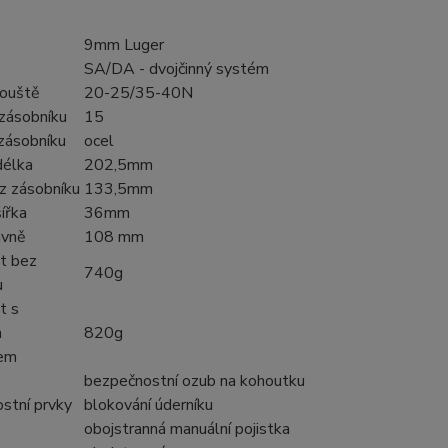
9mm Luger
SA/DA - dvojčinný systém
ouště
20-25/35-40N
 zásobníku
15
zásobníku
ocel
délka
202,5mm
z zásobníku
133,5mm
ířka
36mm
avně
108 mm
t bez
740g
u
t s
m
820g
kem
bezpečnostní ozub na kohoutku
stní prvky
blokování úderníku
obojstranná manuální pojistka