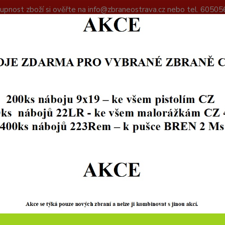
upnost zboží si ověřte na info@zbraneostrava.cz nebo tel. 60505
DAJŮ
KONTAKTY
Hledat
+420
ZBRANĚ
PISTOLE
Grand Power K100 Dynamic Mk12/4
d Power K100 Dynamic Mk12/4
SKL
Speciá
Zbraň 
nízkop
vlákne
Ráže 9