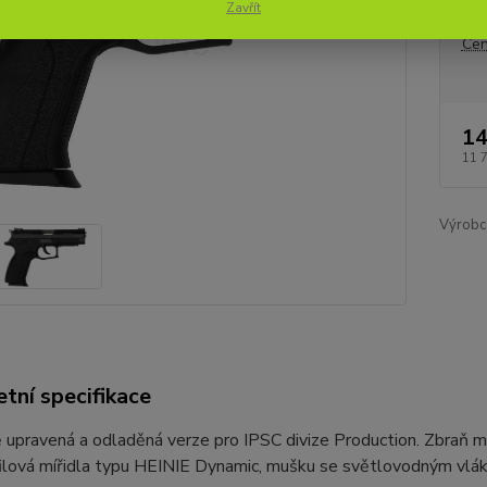
Zavřít
Cen
14
11 
Výrobc
tní specifikace
 upravená a odladěná verze pro IPSC divize Production. Zbraň m
filová mířidla typu HEINIE Dynamic, mušku se světlovodným vlá