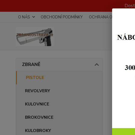
Dost
O NÁS
OBCHODNÍ PODMÍNKY
OCHRANA OSOBNÍCH Ú
Úvod
ZBRANĚ
Gran
PISTOLE
REVOLVERY
Akce
KULOVNICE
BROKOVNICE
KULOBROKY