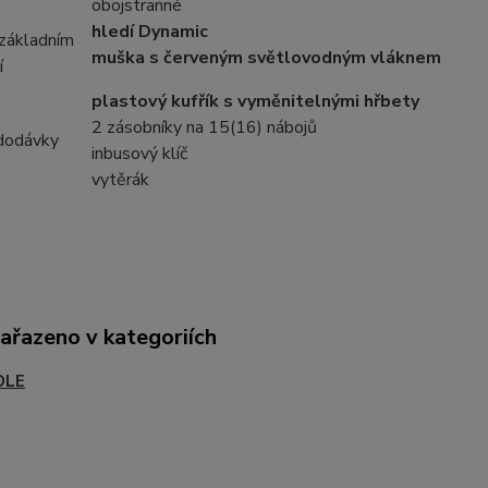
obojstranné
hledí
Dynamic
 základním
muška s červeným světlovodným vláknem
í
plastový kufřík s vyměnitelnými hřbety
2 zásobníky na 15(16) nábojů
dodávky
inbusový klíč
vytěrák
zařazeno v kategoriích
OLE