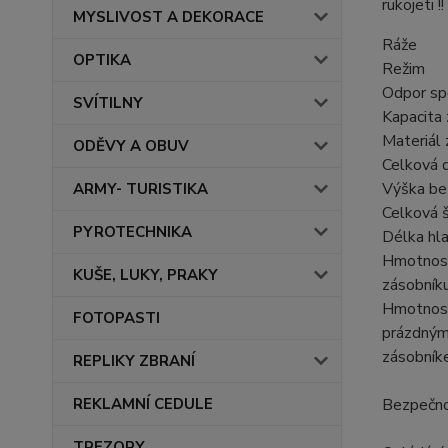
rukojeti !!
MYSLIVOST A DEKORACE
Ráže
OPTIKA
Režim
Odpor sp
SVÍTILNY
Kapacita
Materiál 
ODĚVY A OBUV
Celková 
Výška be
ARMY- TURISTIKA
Celková š
PYROTECHNIKA
Délka hl
Hmotnos
KUŠE, LUKY, PRAKY
zásobník
Hmotnos
FOTOPASTI
prázdný
zásobní
REPLIKY ZBRANÍ
Bezpečno
REKLAMNÍ CEDULE
TREZORY