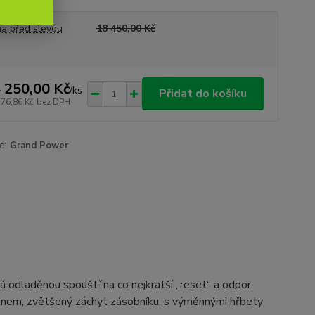
a před slevou
18 450,00 Kč
 250,00 Kč
/
ks
Přidat do košíku
776,86 Kč
bez DPH
e:
Grand Power
á odladěnou spouštˇna co nejkratší „reset“ a odpor,
knem, zvětšený záchyt zásobníku, s výměnnými hřbety