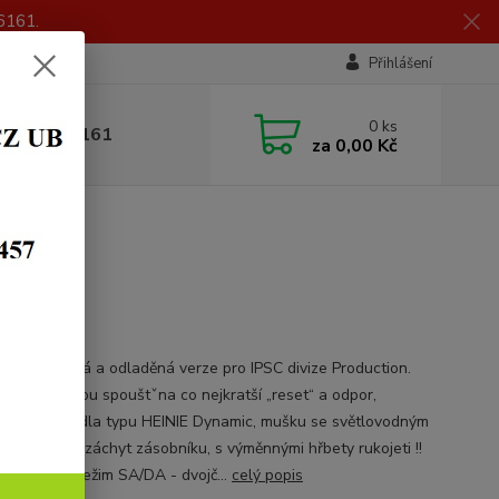
6161.
Přihlášení
0
ks
 605 056 161
za
0,00 Kč
ADEM
lně upravená a odladěná verze pro IPSC divize Production.
má odladěnou spouštˇna co nejkratší „reset“ a odpor,
rofilová mířidla typu HEINIE Dynamic, mušku se světlovodným
m, zvětšený záchyt zásobníku, s výměnnými hřbety rukojeti !!
mm Luger Režim SA/DA - dvojč...
celý popis