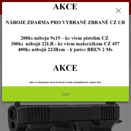
Dostupnost zboží si ověřte na info@zbraneostrava.cz nebo tel.
605056161.
0
ks
+420 605 056 161
za
0,00 Kč
Menu
Hledat
Úvod
ZBRANĚ
PISTOLE
Glock 17 Gen6
Glock 17 Gen6
Zavřít