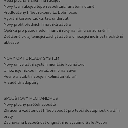
Větší plocha zrsnění na rukojeti
Nový tvar rukojeti lépe respektující anatomii dlaně
Prodloužený hřbet rukojet, tz. Bobří ocas
Vybrání kořene lučíku, tzv. undercut
Nový profil předních hmatníků závěru
Opěrka pro palec nedominantní ruky na rámu se zdrsněním
Zvětšený okraj lemující záchyt závěru omezující možnost nechtěné
aktivace
NOVÝ OPTIC READY SYSTEM
Nový univerzální systém montáže kolimátoru
Umožnuje nízkou montáž přímo na závěr
Pevné a stabilní spojení kolimátor-zbraň
V sadě tři adaptéry
SPOUŠTOVÝ MECHANIZMUS
Nový plochý jazýček spouště
Zkrácená vzdálenost hřbet-spoušť pro lepší dostupnost kratšími
prsty
Zachovaná bezpečnost originálního systému Safe Action