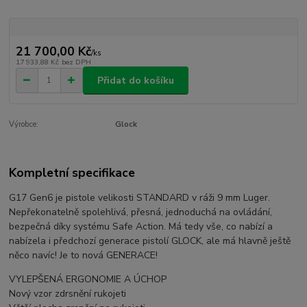
21 700,00 Kč
/
ks
17 933,88 Kč
bez DPH
Přidat do košíku
Výrobce:
Glock
Kompletní specifikace
G17 Gen6 je pistole velikosti STANDARD v ráži 9 mm Luger.
Nepřekonatelně spolehlivá, přesná, jednoduchá na ovládání,
bezpečná díky systému Safe Action. Má tedy vše, co nabízí a
nabízela i předchozí generace pistolí GLOCK, ale má hlavně ještě
něco navíc! Je to nová GENERACE!
VYLEPŠENÁ ERGONOMIE A ÚCHOP
Nový vzor zdrsnění rukojeti