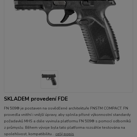
SKLADEM provedení FDE
FN 509® je postaven na osvědčené architektuře FNSTM COMPACT. FN
provedla vnitřní i vnější úpravy, aby splnila přísné výkonnostní standardy
požadavků MHS a dále vyvinula platformu FN 509® s pomocí odborníků
z průmyslu. Během vývoje byla tato platforma rozsáhle testována na
spolehlivost, kompatibilitu...
celý popis