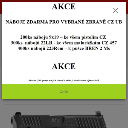
Dostupnost zboží si ověřte na info@zbraneostrava.cz nebo tel.
605056161.
0
ks
+420 605 056 161
za
0,00 Kč
Menu
Hledat
Úvod
ZBRANĚ
PISTOLE
FN Herstal FN 509 cal.9mm Luger
FN Herstal FN 509 cal.9mm
Zavřít
Luger