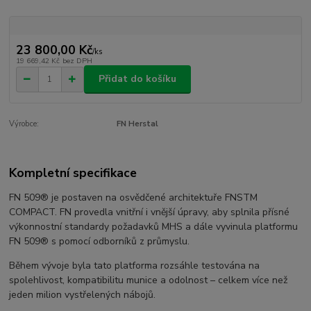
23 800,00 Kč
/
ks
19 669,42 Kč
bez DPH
Přidat do košíku
Výrobce:
FN Herstal
Kompletní specifikace
FN 509® je postaven na osvědčené architektuře FNSTM
COMPACT. FN provedla vnitřní i vnější úpravy, aby splnila přísné
výkonnostní standardy požadavků MHS a dále vyvinula platformu
FN 509® s pomocí odborníků z průmyslu.
Během vývoje byla tato platforma rozsáhle testována na
spolehlivost, kompatibilitu munice a odolnost – celkem více než
jeden milion vystřelených nábojů.