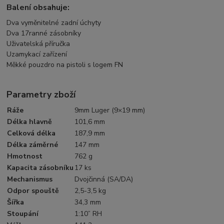
Balení obsahuje:
Dva vyměnitelné zadní úchyty
Dva 17ranné zásobníky
Uživatelská příručka
Uzamykací zařízení
Měkké pouzdro na pistoli s logem FN
Parametry zboží
Ráže
9mm Luger (9×19 mm)
Délka hlavně
101,6 mm
Celková délka
187,9 mm
Délka záměrné
147 mm
Hmotnost
762 g
Kapacita zásobníku
17 ks
Mechanismus
Dvojčinná (SA/DA)
Odpor spouště
2,5-3,5 kg
Šířka
34,3 mm
Stoupání
1:10” RH