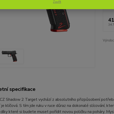
Zavřít
41
34 
Výrobc
tní specifikace
 CZ Shadow 2 Target vychází z absolutního přizpůsobení potřeb
 je klíčová. S tím jde ruku v ruce důraz na dokonalé slícování, k
 díky které si budete muset pořídit novou poličku na poháry. Mys