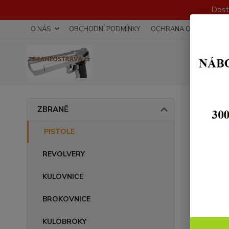
Dost
O NÁS
OBCHODNÍ PODMÍNKY
OCHRANA OSOBNÍCH Ú
Úvod
ZBRANĚ
CZ 
PISTOLE
REVOLVERY
Novinka
KULOVNICE
BROKOVNICE
KULOBROKY