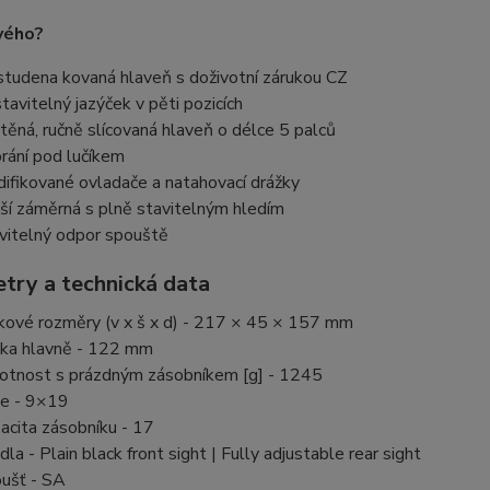
vého?
studena kovaná hlaveň s doživotní zárukou CZ
tavitelný jazýček v pěti pozicích
těná, ručně slícovaná hlaveň o délce 5 palců
rání pod lučíkem
ifikované ovladače a natahovací drážky
ší záměrná s plně stavitelným hledím
vitelný odpor spouště
try a technická data
kové rozměry (v x š x d) - 217 × 45 × 157 mm
ka hlavně - 122 mm
tnost s prázdným zásobníkem [g] - 1245
e - 9×19
acita zásobníku - 17
idla - Plain black front sight | Fully adjustable rear sight
ušť - SA