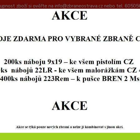
upnost zboží si ověřte na info@zbraneostrava.cz nebo tel. 60505
DAJŮ
KONTAKTY
Hledat
+420
ZBRANĚ
PISTOLE
CZ SHADOW 2 TARGET 5"
SHADOW 2 TARGET 5"
SKL
Filozo
potřeb
je klíč
ústí v
budete