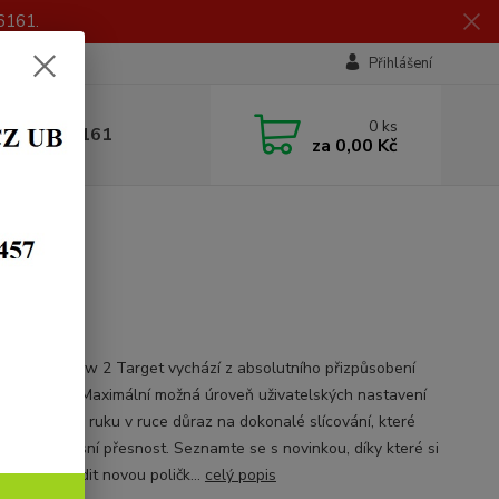
6161.
Přihlášení
0
ks
 605 056 161
za
0,00 Kč
ADEM
fie CZ Shadow 2 Target vychází z absolutního přizpůsobení
ám střelce. Maximální možná úroveň uživatelských nastavení
ová. S tím jde ruku v ruce důraz na dokonalé slícování, které
 nekompromisní přesnost. Seznamte se s novinkou, díky které si
 muset pořídit novou poličk...
celý popis