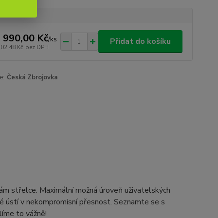
 990,00 Kč
/
ks
Přidat do košíku
702,48 Kč
bez DPH
e:
Česká Zbrojovka
ám střelce. Maximální možná úroveň uživatelských
teré ústí v nekompromisní přesnost. Seznamte se s
líme to vážně!