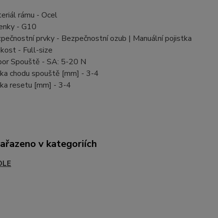
eriál rámu - Ocel
enky - G10
pečnostní prvky - Bezpečnostní ozub | Manuální pojistka
ikost - Full-size
or Spouště - SA: 5-20 N
ka chodu spouště [mm] - 3-4
ka resetu [mm] - 3-4
zařazeno v kategoriích
OLE