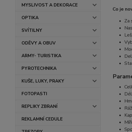
MYSLIVOST A DEKORACE
Co je no
OPTIKA
Za 
Nas
SVÍTILNY
Leš
Vyb
ODĚVY A OBUV
Mod
ARMY- TURISTIKA
Del
Sta
PYROTECHNIKA
Parame
KUŠE, LUKY, PRAKY
Cel
FOTOPASTI
Dél
Hmo
REPLIKY ZBRANÍ
Ráž
Kap
REKLAMNÍ CEDULE
Míř
Spo
TREZORY