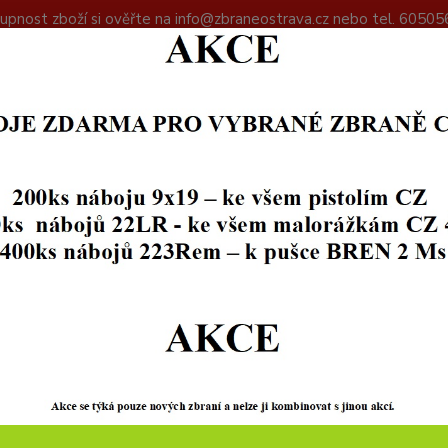
upnost zboží si ověřte na info@zbraneostrava.cz nebo tel. 60505
DAJŮ
KONTAKTY
Hledat
+420
PŘÍSLUŠENSTVÍ
DOPLŇKY ZBRANÍ
Čistící šnůra CZ pro hlavně .45
ící šnůra CZ pro hlavně .45
Skl
Čistíc
pomocn
Tyto či
celý p