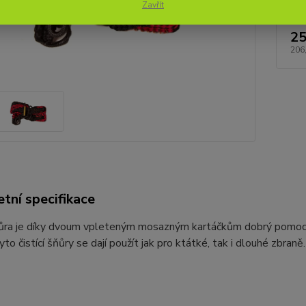
Zavřít
25
206
tní specifikace
ňůra je díky dvoum vpleteným mosazným kartáčkům dobrý pomocník
to čistící šňůry se dají použít jak pro ktátké, tak i dlouhé zbraně.