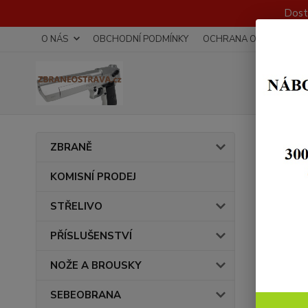
Dost
O NÁS
OBCHODNÍ PODMÍNKY
OCHRANA OSOBNÍCH Ú
Úvod
ZBRANĚ
Čist
KOMISNÍ PRODEJ
STŘELIVO
PŘÍSLUŠENSTVÍ
NOŽE A BROUSKY
SEBEOBRANA