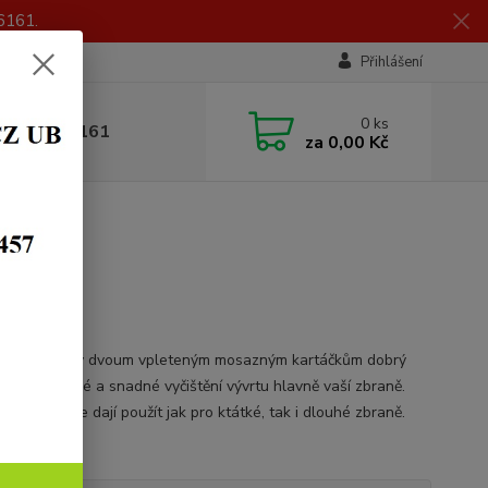
6161.
Přihlášení
0
ks
 605 056 161
za
0,00 Kč
adem
í šňůra je díky dvoum vpleteným mosazným kartáčkům dobrý
ík pro rychlé a snadné vyčištění vývrtu hlavně vaší zbraně.
stící šňůry se dají použít jak pro ktátké, tak i dlouhé zbraně.
opis