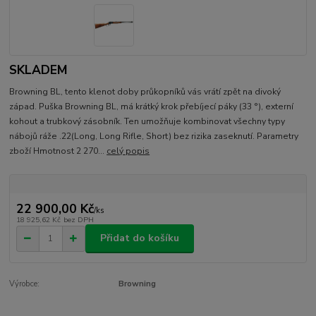
SKLADEM
Browning BL, tento klenot doby průkopníků vás vrátí zpět na divoký
západ. Puška Browning BL, má krátký krok přebíjecí páky (33 °), externí
kohout a trubkový zásobník. Ten umožňuje kombinovat všechny typy
nábojů ráže .22(Long, Long Rifle, Short) bez rizika zaseknutí. Parametry
zboží Hmotnost 2 270...
celý popis
22 900,00 Kč
/
ks
18 925,62 Kč
bez DPH
Přidat do košíku
Výrobce:
Browning