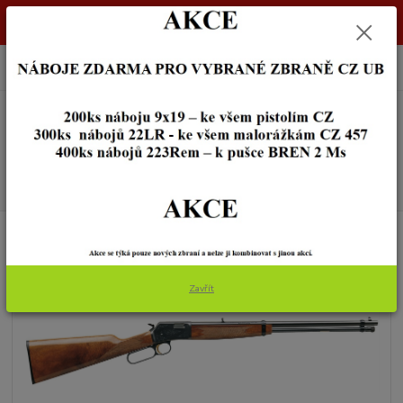
Dostupnost zboží si ověřte na info@zbraneostrava.cz nebo tel.
605056161.
0
ks
+420 605 056 161
za
0,00 Kč
Menu
Hledat
Úvod
ZBRANĚ
MALORÁŽKY
Browning BL Grade 2 cal.22LR
Browning BL Grade 2 cal.22LR
Zavřít