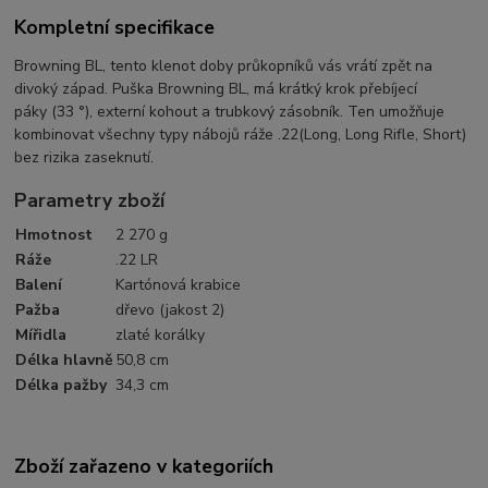
Kompletní specifikace
Browning BL, tento klenot doby průkopníků vás vrátí zpět na
divoký západ. Puška Browning BL, má krátký krok přebíjecí
páky
(
33
°
), externí kohout a trubkový zásobník. Ten umožňuje
kombinovat všechny typy nábojů ráže .22(Long, Long Rifle, Short)
bez rizika zaseknutí.
Parametry zboží
Hmotnost
2 270 g
Ráže
.22 LR
Balení
Kartónová krabice
Pažba
dřevo (jakost 2)
Mířidla
zlaté korálky
Délka hlavně
50,8 cm
Délka pažby
34,3 cm
Zboží zařazeno v kategoriích